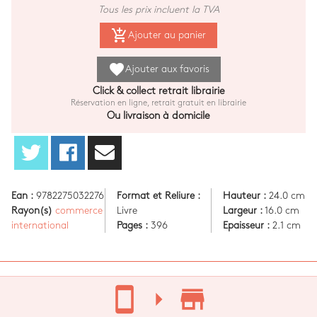
Tous les prix incluent la TVA
add_shopping_cart
Ajouter au panier
favorite
Ajouter aux favoris
Click & collect retrait librairie
Réservation en ligne, retrait gratuit en librairie
Ou livraison à domicile
Ean :
9782275032276
Format et Reliure :
Hauteur :
24.0 cm
Rayon(s)
commerce
Livre
Largeur :
16.0 cm
international
Pages :
396
Epaisseur :
2.1 cm
stay_current_portrait
arrow_right
store_mall_directory