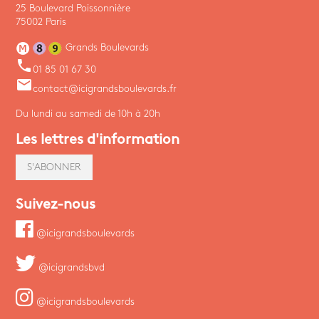
25 Boulevard Poissonnière
75002 Paris
Grands Boulevards
phone
01 85 01 67 30
email
contact@icigrandsboulevards.fr
Du lundi au samedi de 10h à 20h
Les lettres d'information
S'ABONNER
Suivez-nous
@icigrandsboulevards
@icigrandsbvd
@icigrandsboulevards