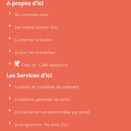
A propos d'ici
arrow_right
Qui sommes-nous
arrow_right
Les médias parlent d'ici
arrow_right
Contactez le libraire
arrow_right
ici pour les entreprises
arrow_right
coffee
Chez ici : Café Apapacho
Les Services d'ici
arrow_right
Livraison et modalités de paiement
arrow_right
Conditions générales de vente
arrow_right
Conseil de lecture personnalisé par email
arrow_right
Le programme "les amis d'ici"