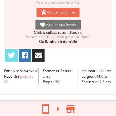
Tous les prix incluent la TVA
add_shopping_cart
Ajouter au panier
favorite
Ajouter aux favoris
Click & collect retrait librairie
Réservation en ligne, retrait gratuit en librairie
Ou livraison à domicile
Ean :
9782021439670
Format et Reliure :
Hauteur :
23.0 cm
Rayon(s)
policiers
Livre
Largeur :
14.0 cm
GF
Pages :
391
Epaisseur :
2.8 cm
stay_current_portrait
arrow_right
store_mall_directory