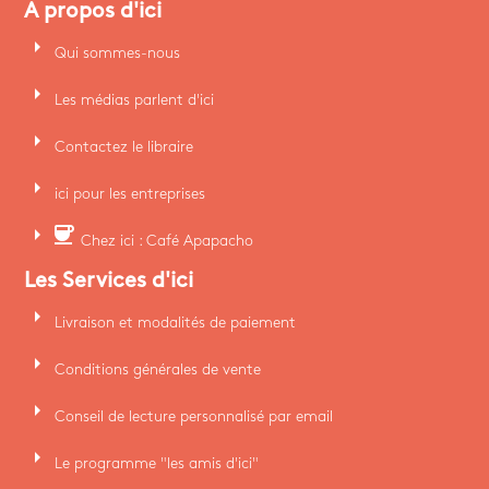
A propos d'ici
arrow_right
Qui sommes-nous
arrow_right
Les médias parlent d'ici
arrow_right
Contactez le libraire
arrow_right
ici pour les entreprises
arrow_right
coffee
Chez ici : Café Apapacho
Les Services d'ici
arrow_right
Livraison et modalités de paiement
arrow_right
Conditions générales de vente
arrow_right
Conseil de lecture personnalisé par email
arrow_right
Le programme "les amis d'ici"