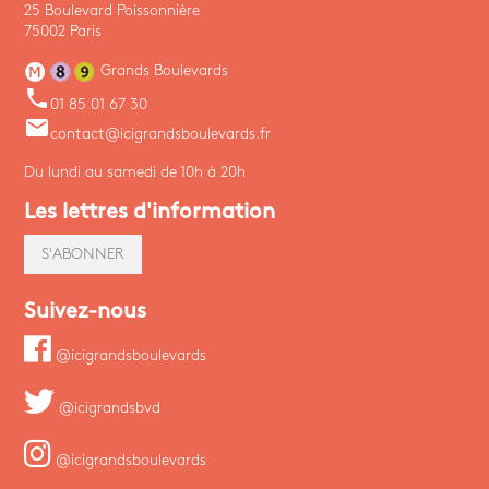
25 Boulevard Poissonnière
75002 Paris
Grands Boulevards
phone
01 85 01 67 30
email
contact@icigrandsboulevards.fr
Du lundi au samedi de 10h à 20h
Les lettres d'information
S'ABONNER
Suivez-nous
@icigrandsboulevards
@icigrandsbvd
@icigrandsboulevards