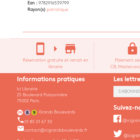
Ean :
9782916539799
Rayon(s)
patristique
stay_current_portrait
arrow_right
store_mall_directory
lock
Réservation gratuite et retrait en
Paiement séc
librairie
CB, Mastercard,
Informations pratiques
Les lettr
Ici Librairie
S'ABONNE
25 Boulevard Poissonnière
75002 Paris
Suivez-n
Grands Boulevards
phone
@icigran
01 85 01 67 30
email
contact@icigrandsboulevards.fr
@icigra