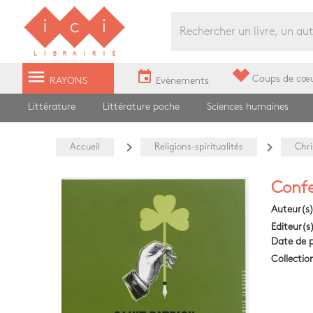
Librairie Ici Grands Boulevards
menu
event
Coups de cœ
RAYONS
Evènements
Littérature
Littérature poche
Sciences humaines
navigate_next
navigate_next
Accueil
Religions-spiritualités
Chri
Confe
Auteur(s
Editeur(s
Date de p
Collectio