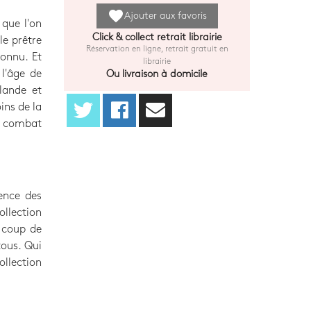
favorite
Ajouter aux favoris
t que l'on
Click & collect retrait librairie
le prêtre
Réservation en ligne, retrait gratuit en
connu. Et
librairie
 l'âge de
Ou livraison à domicile
rlande et
ins de la
n combat
uence des
ollection
t coup de
tous. Qui
ollection