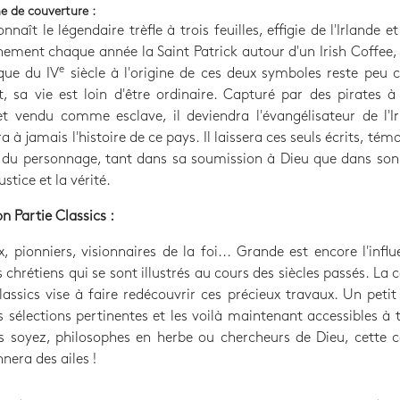
e de couverture :
onnaît le légendaire trèfle à trois feuilles, effigie de l'Irlande e
nement chaque année la Saint Patrick autour d'un Irish Coffee, 
e
que du IV
siècle à l'origine de ces deux symboles reste peu 
, sa vie est loin d'être ordinaire. Capturé par des pirates à
t vendu comme esclave, il deviendra l'évangélisateur de l'I
 à jamais l'histoire de ce pays. Il laissera ces seuls écrits, témo
e du personnage, tant dans sa soumission à Dieu que dans so
ustice et la vérité.
on Partie Classics :
, pionniers, visionnaires de la foi... Grande est encore l'infl
 chrétiens qui se sont illustrés au cours des siècles passés. La c
lassics vise à faire redécouvrir ces précieux travaux. Un peti
s sélections pertinentes et les voilà maintenant accessibles à 
 soyez, philosophes en herbe ou chercheurs de Dieu, cette c
nera des ailes !