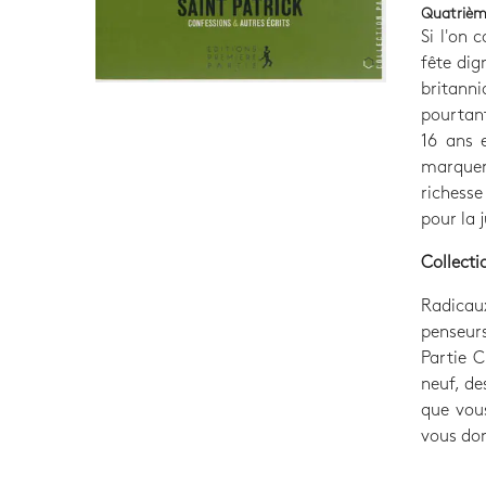
Quatrièm
Si l'on c
fête dig
britanni
pourtant
16 ans e
marquera
richess
pour la j
Collecti
Radicaux
penseurs
Partie C
neuf, de
que vous
vous don