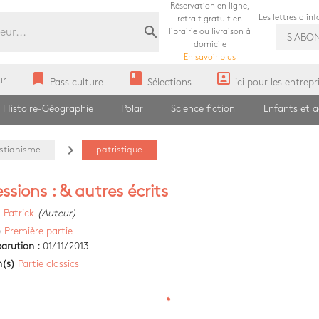
Réservation en ligne,
Les lettres d'in
retrait gratuit en
search
librairie ou livraison à
S'ABO
domicile
En savoir plus
bookmark
book
portrait
ur
Pass culture
Sélections
ici pour les entrepr
Histoire-Géographie
Polar
Science fiction
Enfants et 
navigate_next
stianisme
patristique
ssions : & autres écrits
)
Patrick
(Auteur)
)
Première partie
arution :
01/11/2013
n(s)
Partie classics