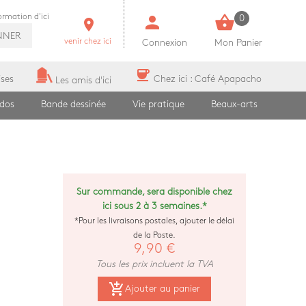
person
shopping_basket
formation d'ici
0
room
NNER
venir chez ici
Connexion
Mon Panier
coffee
ises
Chez ici : Café Apapacho
Les amis d'ici
ados
Bande dessinée
Vie pratique
Beaux-arts
Sur commande, sera disponible chez
ici sous 2 à 3 semaines.*
*Pour les livraisons postales, ajouter le délai
de la Poste.
9,90 €
Tous les prix incluent la TVA
add_shopping_cart
Ajouter au panier