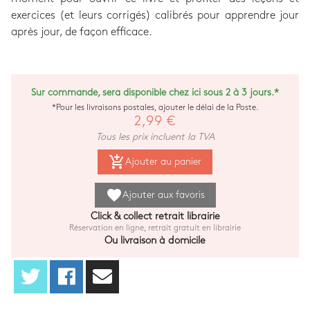
exercices (et leurs corrigés) calibrés pour apprendre jour
après jour, de façon efficace.
Sur commande, sera disponible chez ici sous 2 à 3 jours.*
*Pour les livraisons postales, ajouter le délai de la Poste.
2,99 €
Tous les prix incluent la TVA
add_shopping_cart
Ajouter au panier
favorite
Ajouter aux favoris
Click & collect retrait librairie
Réservation en ligne, retrait gratuit en librairie
Ou livraison à domicile