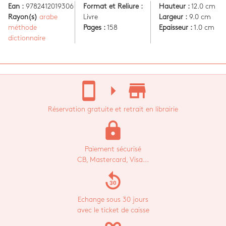
Ean :
9782412019306
Format et Reliure :
Hauteur :
12.0 cm
Rayon(s)
arabe
Livre
Largeur :
9.0 cm
méthode
Pages :
158
Epaisseur :
1.0 cm
dictionnaire
stay_current_portrait
arrow_right
store_mall_directory
Réservation gratuite et retrait en librairie
lock
Paiement sécurisé
CB, Mastercard, Visa...
replay_30
Echange sous 30 jours
avec le ticket de caisse