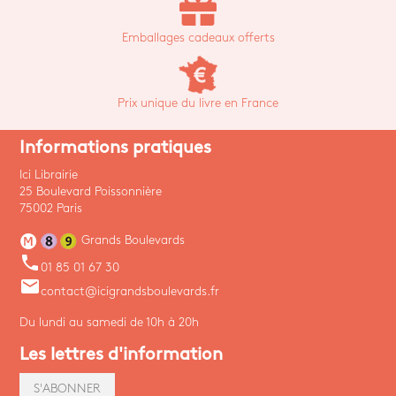
Emballages cadeaux offerts
Prix unique du livre en France
Informations pratiques
Ici Librairie
25 Boulevard Poissonnière
75002 Paris
Grands Boulevards
phone
01 85 01 67 30
email
contact@icigrandsboulevards.fr
Du lundi au samedi de 10h à 20h
Les lettres d'information
S'ABONNER