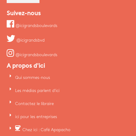
Suivez-nous
@icigrandsboulevards
@icigrandsbvd
@icigrandsboulevards
A propos d'ici
arrow_right
Qui sommes-nous
arrow_right
Les médias parlent d'ici
arrow_right
Contactez le libraire
arrow_right
ici pour les entreprises
arrow_right
coffee
Chez ici : Café Apapacho