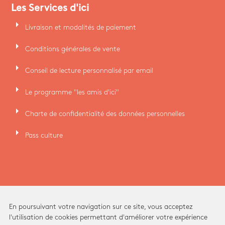
Les Services d'ici
arrow_right
Livraison et modalités de paiement
arrow_right
Conditions générales de vente
arrow_right
Conseil de lecture personnalisé par email
arrow_right
Le programme "les amis d'ici"
arrow_right
Charte de confidentialité des données personnelles
arrow_right
Pass culture
En poursuivant votre navigation sur ce site, vous acceptez
l'utilisation de cookies permettant d'améliorer votre expérience