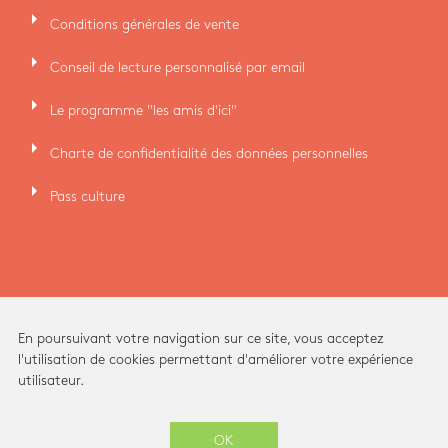
arrow_right
Conditions générales de vente
arrow_right
Conseil de lecture personnalisé par email
arrow_right
Le programme "les amis d'ici"
arrow_right
Charte de confidentialité des données personnelles
arrow_right
Pass culture
En poursuivant votre navigation sur ce site, vous acceptez
l'utilisation de cookies permettant d'améliorer votre expérience
utilisateur.
Ici Librairie - Paris Grands Boulevards © 2026 -
OK