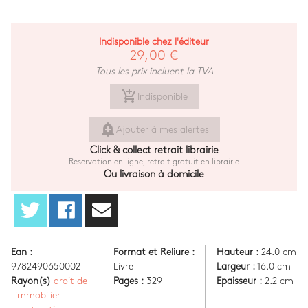
Indisponible chez l'éditeur
29,00 €
Tous les prix incluent la TVA
add_shopping_cart
Indisponible
add_alert
Ajouter à mes alertes
Click & collect retrait librairie
Réservation en ligne, retrait gratuit en librairie
Ou livraison à domicile
Ean :
Format et Reliure :
Hauteur :
24.0 cm
9782490650002
Livre
Largeur :
16.0 cm
Rayon(s)
droit de
Pages :
329
Epaisseur :
2.2 cm
l'immobilier-