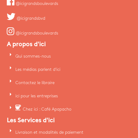
@icigrandsboulevards
@icigrandsbvd
@icigrandsboulevards
A propos d'ici
arrow_right
Qui sommes-nous
arrow_right
Les médias parlent d'ici
arrow_right
Contactez le libraire
arrow_right
ici pour les entreprises
arrow_right
coffee
Chez ici : Café Apapacho
Les Services d'ici
arrow_right
Livraison et modalités de paiement