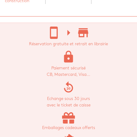
construction
stay_current_portrait
arrow_right
store_mall_directory
Réservation gratuite et retrait en librairie
lock
Paiement sécurisé
CB, Mastercard, Visa...
replay_30
Echange sous 30 jours
avec le ticket de caisse
Emballages cadeaux offerts