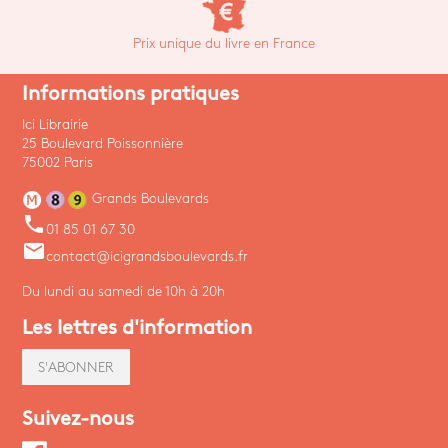
Prix unique du livre en France
Informations pratiques
Ici Librairie
25 Boulevard Poissonnière
75002 Paris
Grands Boulevards
phone
01 85 01 67 30
email
contact@icigrandsboulevards.fr
Du lundi au samedi de 10h à 20h
Les lettres d'information
S'ABONNER
Suivez-nous