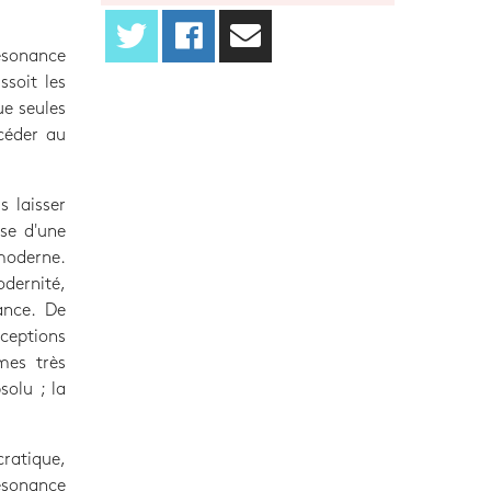
résonance
ssoit les
ue seules
ccéder au
s laisser
rse d'une
 moderne.
odernité,
ance. De
nceptions
mes très
solu ; la
ratique,
ésonance