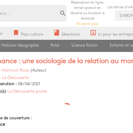
Réservation en ligne,
Les lettres d'in
retrait gratuit en
search
librairie ou livraison à
S'ABO
domicile
En savoir plus
bookmark
book
portrait
ur
Pass culture
Sélections
ici pour les entrepr
Histoire-Géographie
Polar
Science fiction
Enfants et 
ance : une sociologie de la relation au m
)
Hartmut Rosa
(Auteur)
)
La Découverte
arution :
08/04/2021
n(s)
La Découverte poche
e de couverture :
ce