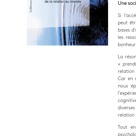
Une soci
Si l'acc
peut êtr
bases d'
les ress
bonheur
La réson
« prendr
relation
Car en r
nous ép
l'expéri
cogniti
diverses
relation
Tout en
psychol