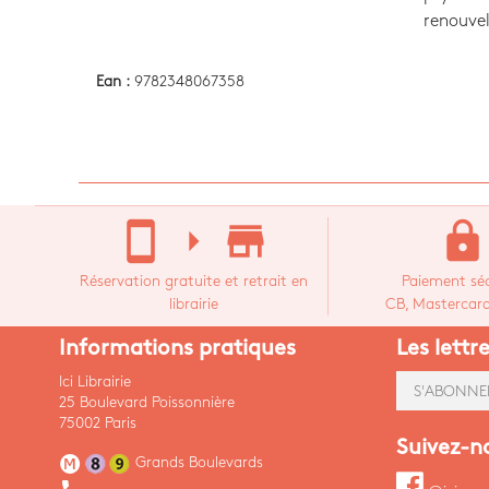
renouvel
Ean :
9782348067358
stay_current_portrait
arrow_right
store_mall_directory
lock
Réservation gratuite et retrait en
Paiement séc
librairie
CB, Mastercard,
Informations pratiques
Les lettr
Ici Librairie
S'ABONNE
25 Boulevard Poissonnière
75002 Paris
Suivez-n
Grands Boulevards