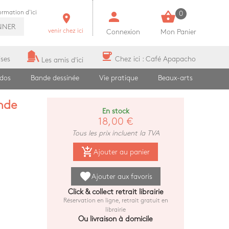
person
shopping_basket
formation d'ici
0
room
NNER
venir chez ici
Connexion
Mon Panier
coffee
ises
Chez ici : Café Apapacho
Les amis d'ici
ados
Bande dessinée
Vie pratique
Beaux-arts
onde
En stock
18,00 €
Tous les prix incluent la TVA
add_shopping_cart
Ajouter au panier
favorite
Ajouter aux favoris
Click & collect retrait librairie
Réservation en ligne, retrait gratuit en
librairie
Ou livraison à domicile