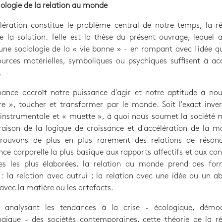
ologie de la relation au monde
élération constitue le problème central de notre temps, la 
e la solution. Telle est la thèse du présent ouvrage, lequel a
une sociologie de la « vie bonne » - en rompant avec l'idée q
ources matérielles, symboliques ou psychiques suffisent à a
.
ance accroît notre puissance d'agir et notre aptitude à nou
e », toucher et transformer par le monde. Soit l'exact inve
 instrumentale et « muette », à quoi nous soumet la société
aison de la logique de croissance et d'accélération de la m
rouvons de plus en plus rarement des relations de réson
ence corporelle la plus basique aux rapports affectifs et aux co
ves les plus élaborées, la relation au monde prend des for
 : la relation avec autrui ; la relation avec une idée ou un ab
 avec la matière ou les artefacts.
 analysant les tendances à la crise - écologique, démoc
ogique - des sociétés contemporaines, cette théorie de la r