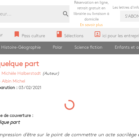
Réservation en ligne,
Les lettres d'in
retrait gratuit en
search
librairie ou livraison à
S'ABO
domicile
En savoir plus
bookmark
book
portrait
ur
Pass culture
Sélections
ici pour les entrepr
Histoire-Géographie
Polar
Science fiction
Enfants et 
uelque part
)
Michèle Halberstadt
(Auteur)
)
Albin Michel
arution :
03/02/2021
e de couverture :
lque part
'impression d'être sur le point de commettre un acte sacrilège 