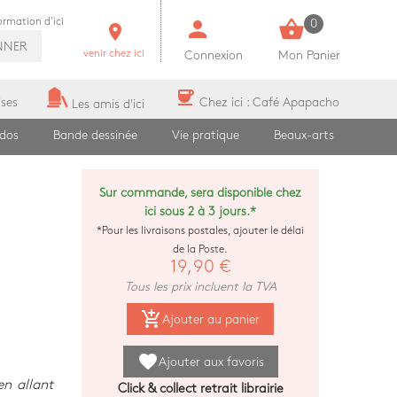
person
shopping_basket
formation d'ici
0
room
NNER
venir chez ici
Connexion
Mon Panier
coffee
ises
Chez ici : Café Apapacho
Les amis d'ici
ados
Bande dessinée
Vie pratique
Beaux-arts
Sur commande, sera disponible chez
ici sous 2 à 3 jours.*
*Pour les livraisons postales, ajouter le délai
de la Poste.
19,90 €
Tous les prix incluent la TVA
add_shopping_cart
Ajouter au panier
favorite
Ajouter aux favoris
en allant
Click & collect retrait librairie