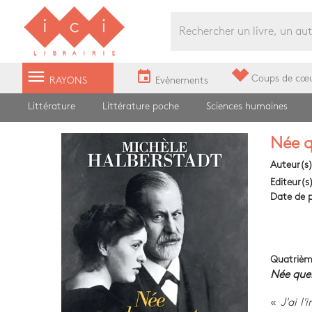
Librairie Ici Grands Boulevards
menu
event
Coups de cœ
RAYONS
Evènements
Littérature
Littérature poche
Sciences humaines
Née q
Auteur(s
Editeur(s
Date de p
Quatrièm
Née que
«
J'ai l