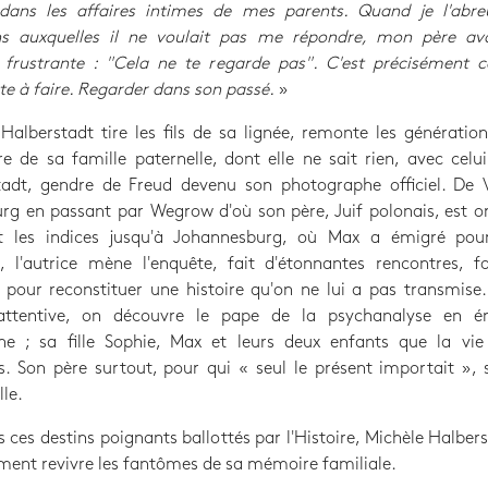
r dans les affaires intimes de mes parents. Quand je l'abre
ns auxquelles il ne voulait pas me répondre, mon père ava
 frustrante : "Cela ne te regarde pas". C'est précisément c
e à faire. Regarder dans son passé.
»
Halberstadt tire les fils de sa lignée, remonte les génération
aire de sa famille paternelle, dont elle ne sait rien, avec cel
tadt, gendre de Freud devenu son photographe officiel. De 
 en passant par Wegrow d'où son père, Juif polonais, est or
t les indices jusqu'à Johannesburg, où Max a émigré pour
 l'autrice mène l'enquête, fait d'étonnantes rencontres, fo
 pour reconstituer une histoire qu'on ne lui a pas transmise
ttentive, on découvre le pape de la psychanalyse en 
che ; sa fille Sophie, Max et leurs deux enfants que la vie
. Son père surtout, pour qui « seul le présent importait », 
lle.
s ces destins poignants ballottés par l'Histoire, Michèle Halbers
ent revivre les fantômes de sa mémoire familiale.