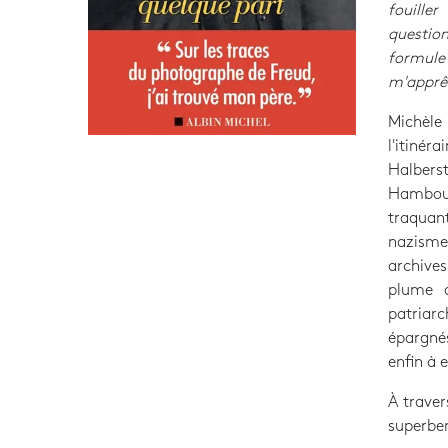
fouille
questio
formule
m'apprêt
Michèle 
l'itinér
Halbers
Hambourg
traquan
nazisme,
archives
plume a
patriar
épargnés
enfin à e
À traver
superbem