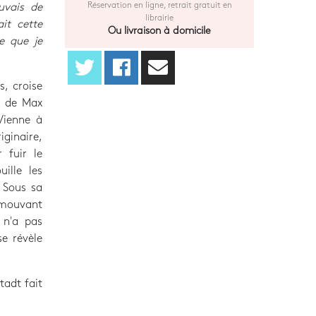
Réservation en ligne, retrait gratuit en
uvais de
librairie
it cette
Ou livraison à domicile
e que je
s, croise
ui de Max
Vienne à
iginaire,
 fuir le
uille les
. Sous sa
émouvant
 n'a pas
se révèle
tadt fait