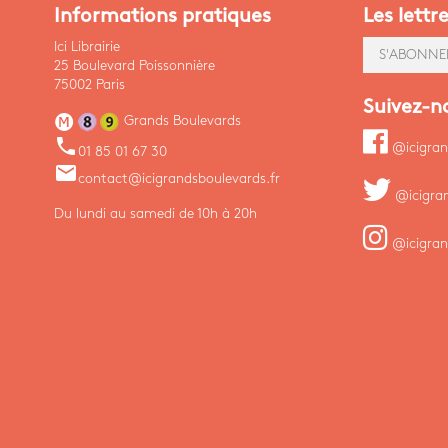
Informations pratiques
Les lettr
Ici Librairie
S'ABONNE
25 Boulevard Poissonnière
75002 Paris
Suivez-n
Grands Boulevards
phone
@icigran
01 85 01 67 30
email
contact@icigrandsboulevards.fr
@icigra
Du lundi au samedi de 10h à 20h
@icigran