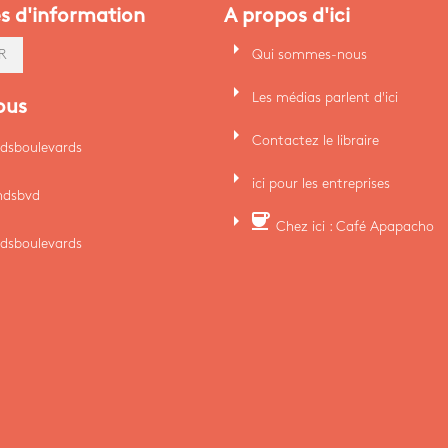
es d'information
A propos d'ici
arrow_right
Qui sommes-nous
R
arrow_right
Les médias parlent d'ici
ous
arrow_right
Contactez le libraire
dsboulevards
arrow_right
ici pour les entreprises
ndsbvd
arrow_right
coffee
Chez ici : Café Apapacho
dsboulevards