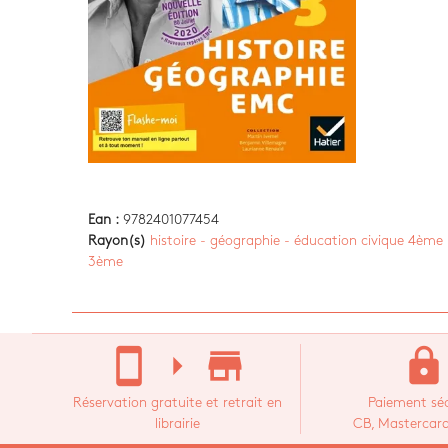
Ean :
9782401077454
Rayon(s)
histoire - géographie - éducation civique 4ème 
3ème
stay_current_portrait
arrow_right
store_mall_directory
lock
Réservation gratuite et retrait en
Paiement séc
librairie
CB, Mastercard,