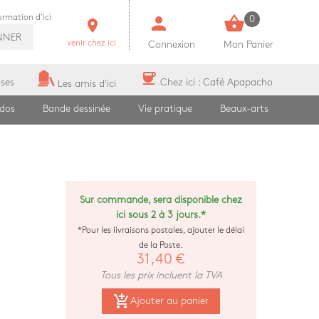
person
shopping_basket
formation d'ici
0
room
NNER
venir chez ici
Connexion
Mon Panier
coffee
ises
Chez ici : Café Apapacho
Les amis d'ici
ados
Bande dessinée
Vie pratique
Beaux-arts
Sur commande, sera disponible chez
ici sous 2 à 3 jours.*
*Pour les livraisons postales, ajouter le délai
de la Poste.
31,40 €
Tous les prix incluent la TVA
add_shopping_cart
Ajouter au panier