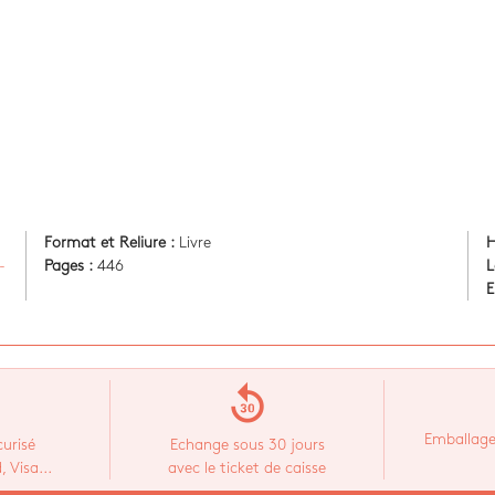
Format et Reliure :
Livre
H
-
Pages :
446
L
E
replay_30
Emballage
urisé
Echange sous 30 jours
 Visa...
avec le ticket de caisse