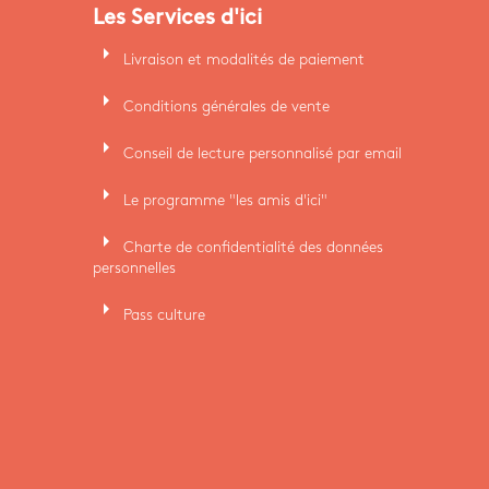
Les Services d'ici
arrow_right
Livraison et modalités de paiement
arrow_right
Conditions générales de vente
arrow_right
Conseil de lecture personnalisé par email
arrow_right
Le programme "les amis d'ici"
arrow_right
Charte de confidentialité des données
personnelles
arrow_right
Pass culture