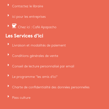
arrow_right
Contactez le libraire
arrow_right
ici pour les entreprises
arrow_right
coffee
Chez ici : Café Apapacho
Les Services d'ici
arrow_right
Livraison et modalités de paiement
arrow_right
Conditions générales de vente
arrow_right
Conseil de lecture personnalisé par email
arrow_right
Le programme "les amis d'ici"
arrow_right
Charte de confidentialité des données personnelles
arrow_right
Pass culture