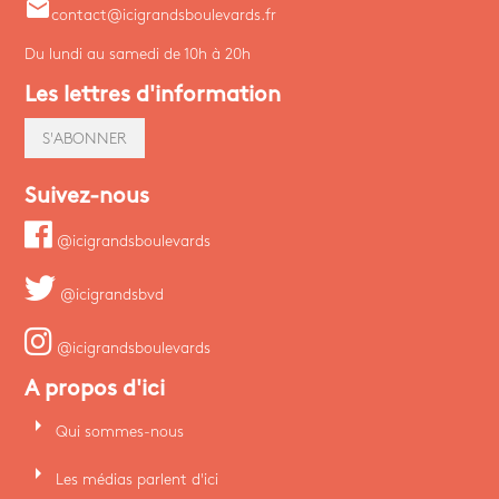
email
contact@icigrandsboulevards.fr
Du lundi au samedi de 10h à 20h
Les lettres d'information
S'ABONNER
Suivez-nous
@icigrandsboulevards
@icigrandsbvd
@icigrandsboulevards
A propos d'ici
arrow_right
Qui sommes-nous
arrow_right
Les médias parlent d'ici