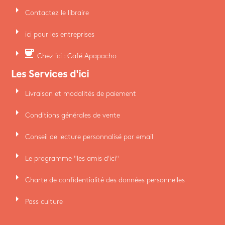
arrow_right
Contactez le libraire
arrow_right
ici pour les entreprises
arrow_right
coffee
Chez ici : Café Apapacho
Les Services d'ici
arrow_right
Livraison et modalités de paiement
arrow_right
Conditions générales de vente
arrow_right
Conseil de lecture personnalisé par email
arrow_right
Le programme "les amis d'ici"
arrow_right
Charte de confidentialité des données personnelles
arrow_right
Pass culture