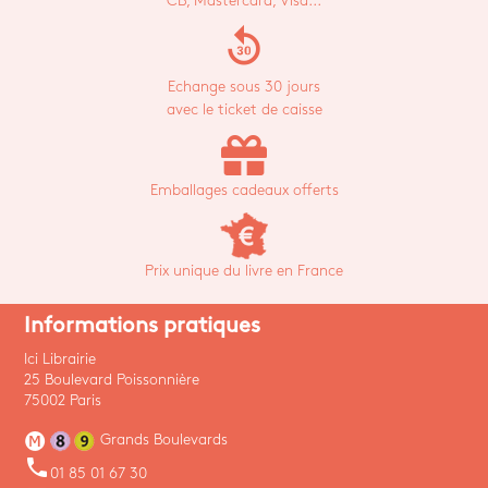
CB, Mastercard, Visa...
replay_30
Echange sous 30 jours
avec le ticket de caisse
Emballages cadeaux offerts
Prix unique du livre en France
Informations pratiques
Ici Librairie
25 Boulevard Poissonnière
75002 Paris
Grands Boulevards
phone
01 85 01 67 30