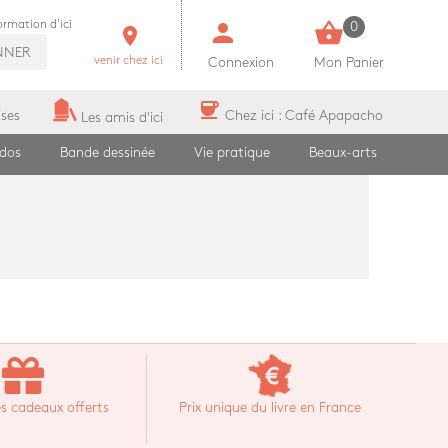
person
shopping_basket
formation d'ici
0
room
NNER
venir chez ici
Connexion
Mon Panier
coffee
ises
Chez ici : Café Apapacho
Les amis d'ici
ados
Bande dessinée
Vie pratique
Beaux-arts
s cadeaux offerts
Prix unique du livre en France