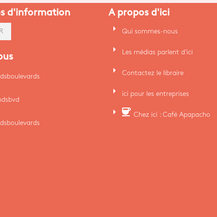
es d'information
A propos d'ici
arrow_right
Qui sommes-nous
R
arrow_right
Les médias parlent d'ici
ous
arrow_right
Contactez le libraire
dsboulevards
arrow_right
ici pour les entreprises
ndsbvd
arrow_right
coffee
Chez ici : Café Apapacho
dsboulevards