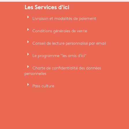
Les Services d'ici
arrow_right
Livraison et modalités de paiement
arrow_right
Conditions générales de vente
arrow_right
Conseil de lecture personnalisé par email
arrow_right
Le programme "les amis d'ici"
arrow_right
Charte de confidentialité des données
personnelles
arrow_right
Pass culture