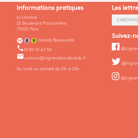
Informations pratiques
Les lettr
Ici Librairie
S'ABONNE
25 Boulevard Poissonnière
75002 Paris
Suivez-n
Grands Boulevards
phone
@icigran
01 85 01 67 30
email
contact@icigrandsboulevards.fr
@icigra
Du lundi au samedi de 10h à 20h
@icigran