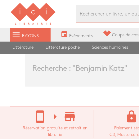
Librairie Ici Grands Boulevards
menu
event
Coups de cœ
RAYONS
Evènements
Littérature
Littérature poche
Sciences humaines
Recherche : "
Benjamin Katz
"
stay_current_portrait
arrow_right
store_mall_directory
lock
Réservation gratuite et retrait en
Paiement séc
librairie
CB, Mastercard,