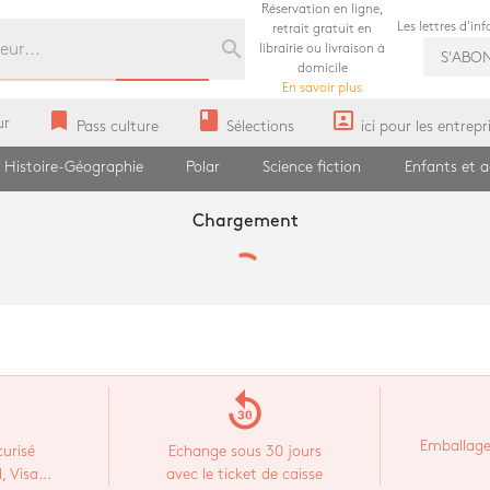
Réservation en ligne,
Les lettres d'in
retrait gratuit en
search
librairie ou livraison à
S'ABO
domicile
En savoir plus
bookmark
book
portrait
ur
Pass culture
Sélections
ici pour les entrepr
Histoire-Géographie
Polar
Science fiction
Enfants et 
Chargement
replay_30
Emballage
urisé
Echange sous 30 jours
 Visa...
avec le ticket de caisse