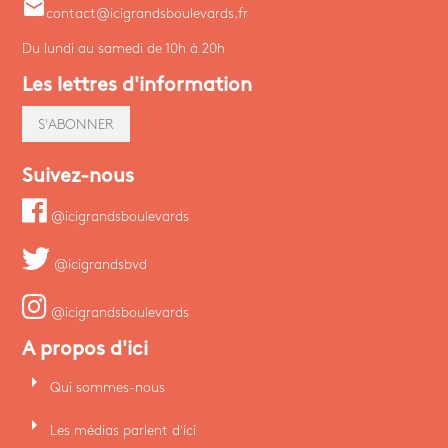
email
contact@icigrandsboulevards.fr
Du lundi au samedi de 10h à 20h
Les lettres d'information
S'ABONNER
Suivez-nous
@icigrandsboulevards
@icigrandsbvd
@icigrandsboulevards
A propos d'ici
arrow_right
Qui sommes-nous
arrow_right
Les médias parlent d'ici