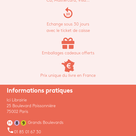
CB, Mastercard, Visa...
replay_30
Echange sous 30 jours
avec le ticket de caisse
Emballages cadeaux offerts
Prix unique du livre en France
Informations pratiques
Ici Librairie
25 Boulevard Poissonnière
75002 Paris
Grands Boulevards
phone
01 85 01 67 30