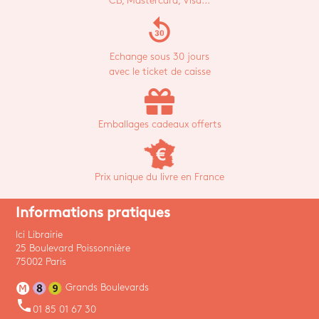
CB, Mastercard, Visa...
replay_30
Echange sous 30 jours
avec le ticket de caisse
Emballages cadeaux offerts
Prix unique du livre en France
Informations pratiques
Ici Librairie
25 Boulevard Poissonnière
75002 Paris
Grands Boulevards
phone
01 85 01 67 30