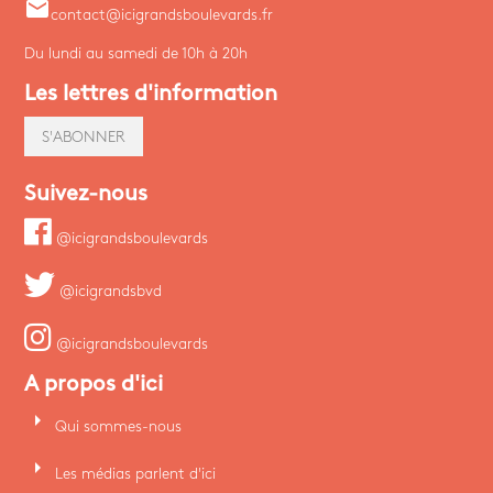
email
contact@icigrandsboulevards.fr
Du lundi au samedi de 10h à 20h
Les lettres d'information
S'ABONNER
Suivez-nous
@icigrandsboulevards
@icigrandsbvd
@icigrandsboulevards
A propos d'ici
arrow_right
Qui sommes-nous
arrow_right
Les médias parlent d'ici