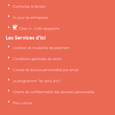
arrow_right
Contactez le libraire
arrow_right
ici pour les entreprises
arrow_right
coffee
Chez ici : Café Apapacho
Les Services d'ici
arrow_right
Livraison et modalités de paiement
arrow_right
Conditions générales de vente
arrow_right
Conseil de lecture personnalisé par email
arrow_right
Le programme "les amis d'ici"
arrow_right
Charte de confidentialité des données personnelles
arrow_right
Pass culture