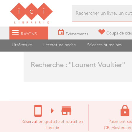
Librairie Ici Grands Boulevards
menu
event
Coups de cœ
RAYONS
Evènements
Littérature
Littérature poche
Sciences humaines
Recherche : "
Laurent Vaultier
"
stay_current_portrait
arrow_right
store_mall_directory
lock
Réservation gratuite et retrait en
Paiement séc
librairie
CB, Mastercard,