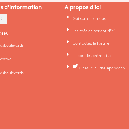
es d'information
A propos d'ici
arrow_right
Qui sommes-nous
R
arrow_right
Les médias parlent d'ici
ous
arrow_right
Contactez le libraire
dsboulevards
arrow_right
ici pour les entreprises
ndsbvd
arrow_right
coffee
Chez ici : Café Apapacho
dsboulevards