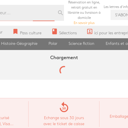
Réservation en ligne,
Les lettres d'in
retrait gratuit en
search
librairie ou livraison à
S'ABO
domicile
En savoir plus
bookmark
book
portrait
ur
Pass culture
Sélections
ici pour les entrepr
Histoire-Géographie
Polar
Science fiction
Enfants et 
Chargement
replay_30
Emballage
urisé
Echange sous 30 jours
 Visa...
avec le ticket de caisse