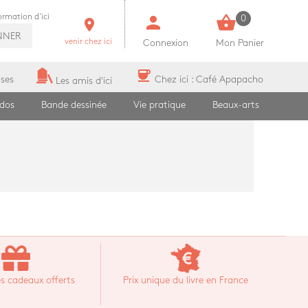
person
shopping_basket
formation d'ici
0
room
NNER
venir chez ici
Connexion
Mon Panier
coffee
ises
Chez ici : Café Apapacho
Les amis d'ici
ados
Bande dessinée
Vie pratique
Beaux-arts
s cadeaux offerts
Prix unique du livre en France