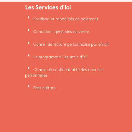
Les Services d'ici
arrow_right
Livraison et modalités de paiement
arrow_right
Conditions générales de vente
arrow_right
Conseil de lecture personnalisé par email
arrow_right
Le programme "les amis d'ici"
arrow_right
Charte de confidentialité des données
personnelles
arrow_right
Pass culture