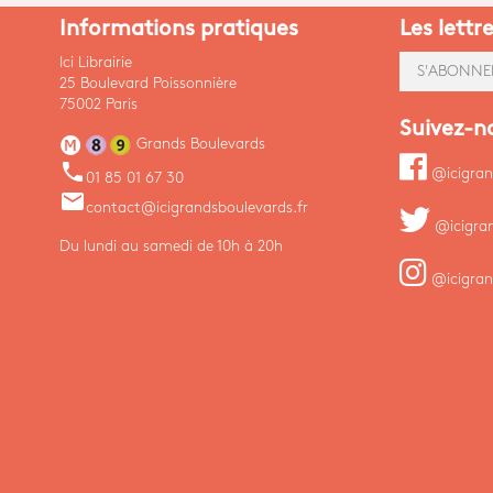
Informations pratiques
Les lettr
Ici Librairie
S'ABONNE
25 Boulevard Poissonnière
75002 Paris
Suivez-n
Grands Boulevards
phone
@icigran
01 85 01 67 30
email
contact@icigrandsboulevards.fr
@icigra
Du lundi au samedi de 10h à 20h
@icigran