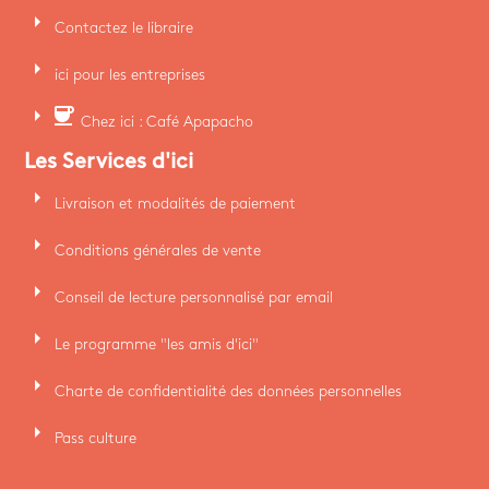
arrow_right
Contactez le libraire
arrow_right
ici pour les entreprises
arrow_right
coffee
Chez ici : Café Apapacho
Les Services d'ici
arrow_right
Livraison et modalités de paiement
arrow_right
Conditions générales de vente
arrow_right
Conseil de lecture personnalisé par email
arrow_right
Le programme "les amis d'ici"
arrow_right
Charte de confidentialité des données personnelles
arrow_right
Pass culture