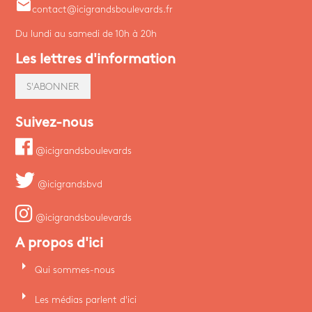
email
contact@icigrandsboulevards.fr
Du lundi au samedi de 10h à 20h
Les lettres d'information
S'ABONNER
Suivez-nous
@icigrandsboulevards
@icigrandsbvd
@icigrandsboulevards
A propos d'ici
arrow_right
Qui sommes-nous
arrow_right
Les médias parlent d'ici