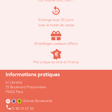
CB, Mastercard, Visa...
replay_30
Echange sous 30 jours
avec le ticket de caisse
Emballages cadeaux offerts
Prix unique du livre en France
Informations pratiques
Ici Librairie
25 Boulevard Poissonnière
75002 Paris
Grands Boulevards
phone
01 85 01 67 30