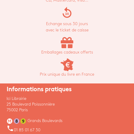
CB, Mastercard, Visa...
replay_30
Echange sous 30 jours
avec le ticket de caisse
Emballages cadeaux offerts
Prix unique du livre en France
Informations pratiques
Ici Librairie
25 Boulevard Poissonnière
75002 Paris
Grands Boulevards
phone
01 85 01 67 30