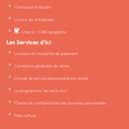
arrow_right
Contactez le libraire
arrow_right
ici pour les entreprises
arrow_right
coffee
Chez ici : Café Apapacho
Les Services d'ici
arrow_right
Livraison et modalités de paiement
arrow_right
Conditions générales de vente
arrow_right
Conseil de lecture personnalisé par email
arrow_right
Le programme "les amis d'ici"
arrow_right
Charte de confidentialité des données personnelles
arrow_right
Pass culture