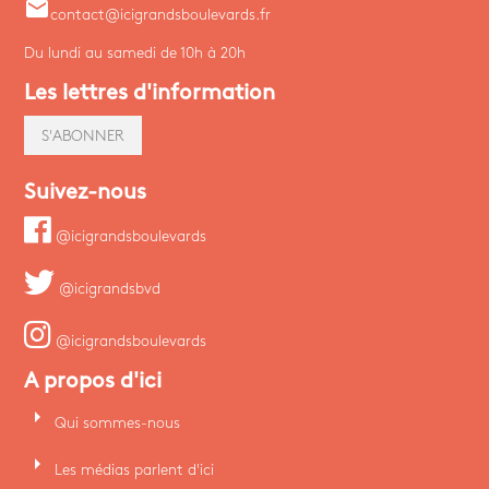
email
contact@icigrandsboulevards.fr
Du lundi au samedi de 10h à 20h
Les lettres d'information
S'ABONNER
Suivez-nous
@icigrandsboulevards
@icigrandsbvd
@icigrandsboulevards
A propos d'ici
arrow_right
Qui sommes-nous
arrow_right
Les médias parlent d'ici