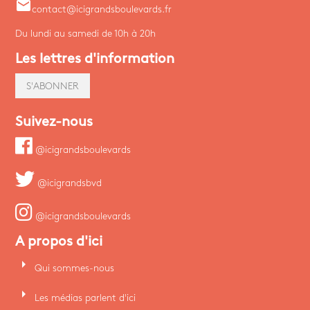
email
contact@icigrandsboulevards.fr
Du lundi au samedi de 10h à 20h
Les lettres d'information
S'ABONNER
Suivez-nous
@icigrandsboulevards
@icigrandsbvd
@icigrandsboulevards
A propos d'ici
arrow_right
Qui sommes-nous
arrow_right
Les médias parlent d'ici