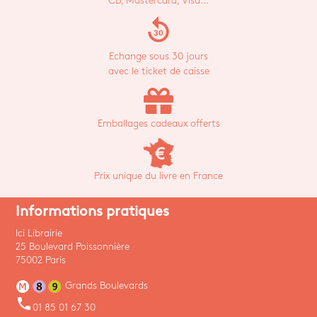
CB, Mastercard, Visa...
replay_30
Echange sous 30 jours
avec le ticket de caisse
Emballages cadeaux offerts
Prix unique du livre en France
Informations pratiques
Ici Librairie
25 Boulevard Poissonnière
75002 Paris
Grands Boulevards
phone
01 85 01 67 30