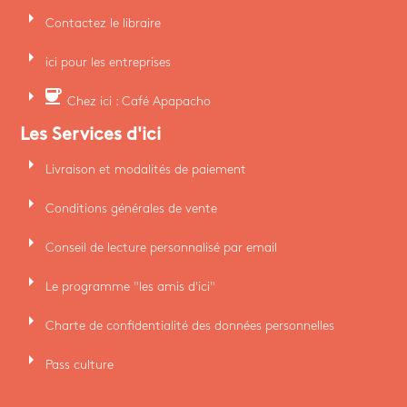
arrow_right
Contactez le libraire
arrow_right
ici pour les entreprises
arrow_right
coffee
Chez ici : Café Apapacho
Les Services d'ici
arrow_right
Livraison et modalités de paiement
arrow_right
Conditions générales de vente
arrow_right
Conseil de lecture personnalisé par email
arrow_right
Le programme "les amis d'ici"
arrow_right
Charte de confidentialité des données personnelles
arrow_right
Pass culture