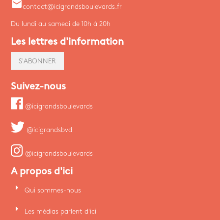
email
contact@icigrandsboulevards.fr
Du lundi au samedi de 10h à 20h
Les lettres d'information
S'ABONNER
Suivez-nous
@icigrandsboulevards
@icigrandsbvd
@icigrandsboulevards
A propos d'ici
arrow_right
Qui sommes-nous
arrow_right
Les médias parlent d'ici