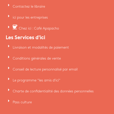
arrow_right
Contactez le libraire
arrow_right
ici pour les entreprises
arrow_right
coffee
Chez ici : Café Apapacho
Les Services d'ici
arrow_right
Livraison et modalités de paiement
arrow_right
Conditions générales de vente
arrow_right
Conseil de lecture personnalisé par email
arrow_right
Le programme "les amis d'ici"
arrow_right
Charte de confidentialité des données personnelles
arrow_right
Pass culture