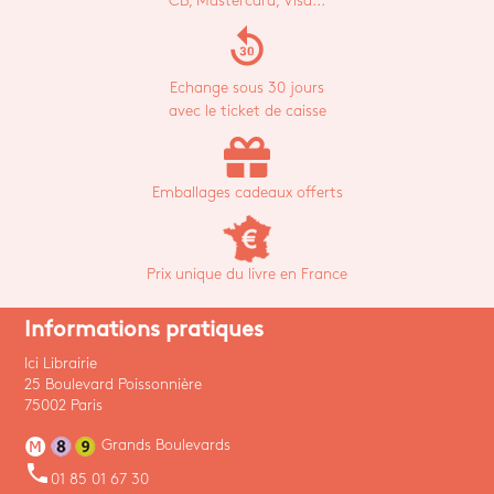
CB, Mastercard, Visa...
replay_30
Echange sous 30 jours
avec le ticket de caisse
Emballages cadeaux offerts
Prix unique du livre en France
Informations pratiques
Ici Librairie
25 Boulevard Poissonnière
75002 Paris
Grands Boulevards
phone
01 85 01 67 30