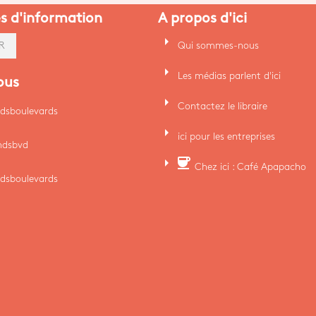
es d'information
A propos d'ici
arrow_right
Qui sommes-nous
R
arrow_right
Les médias parlent d'ici
ous
arrow_right
Contactez le libraire
dsboulevards
arrow_right
ici pour les entreprises
ndsbvd
arrow_right
coffee
Chez ici : Café Apapacho
dsboulevards