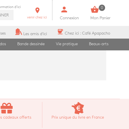
person
shopping_basket
formation d'ici
0
room
NNER
venir chez ici
Connexion
Mon Panier
coffee
ises
Chez ici : Café Apapacho
Les amis d'ici
ados
Bande dessinée
Vie pratique
Beaux-arts
s cadeaux offerts
Prix unique du livre en France