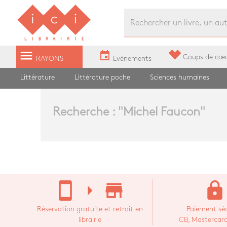
Librairie Ici Grands Boulevards
menu
event
Coups de cœ
RAYONS
Evènements
Littérature
Littérature poche
Sciences humaines
Recherche : "
Michel Faucon
"
stay_current_portrait
arrow_right
store_mall_directory
lock
Réservation gratuite et retrait en
Paiement séc
librairie
CB, Mastercard,