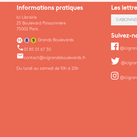
Informations pratiques
Les lettr
Ici Librairie
S'ABONNE
25 Boulevard Poissonnière
75002 Paris
Suivez-n
Grands Boulevards
phone
@icigran
01 85 01 67 30
email
contact@icigrandsboulevards.fr
@icigra
Du lundi au samedi de 10h à 20h
@icigran