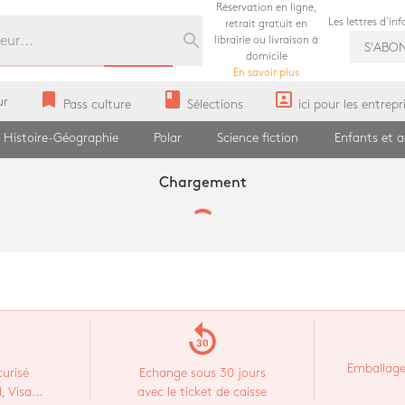
Réservation en ligne,
Les lettres d'in
retrait gratuit en
search
librairie ou livraison à
S'ABO
domicile
En savoir plus
bookmark
book
portrait
ur
Pass culture
Sélections
ici pour les entrepr
Histoire-Géographie
Polar
Science fiction
Enfants et 
Chargement
replay_30
Emballage
urisé
Echange sous 30 jours
 Visa...
avec le ticket de caisse