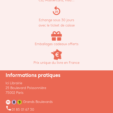
CB, Mastercard, Visa...
replay_30
Echange sous 30 jours
avec le ticket de caisse
Emballages cadeaux offerts
Prix unique du livre en France
Informations pratiques
Ici Librairie
25 Boulevard Poissonnière
75002 Paris
Grands Boulevards
phone
01 85 01 67 30