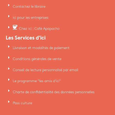
arrow_right
Contactez le libraire
arrow_right
ici pour les entreprises
arrow_right
coffee
Chez ici : Café Apapacho
Les Services d'ici
arrow_right
Livraison et modalités de paiement
arrow_right
Conditions générales de vente
arrow_right
Conseil de lecture personnalisé par email
arrow_right
Le programme "les amis d'ici"
arrow_right
Charte de confidentialité des données personnelles
arrow_right
Pass culture