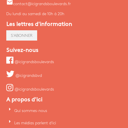
email
contact@icigrandsboulevards.fr
Du lundi au samedi de 10h à 20h
Les lettres d'information
S'ABONNER
Suivez-nous
@icigrandsboulevards
@icigrandsbvd
@icigrandsboulevards
A propos d'ici
arrow_right
Qui sommes-nous
arrow_right
Les médias parlent d'ici