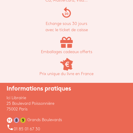
CB, Mastercard, Visa...
replay_30
Echange sous 30 jours
avec le ticket de caisse
Emballages cadeaux offerts
Prix unique du livre en France
Informations pratiques
Ici Librairie
25 Boulevard Poissonnière
75002 Paris
Grands Boulevards
phone
01 85 01 67 30