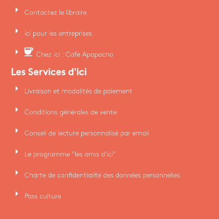
arrow_right
Contactez le libraire
arrow_right
ici pour les entreprises
arrow_right
coffee
Chez ici : Café Apapacho
Les Services d'ici
arrow_right
Livraison et modalités de paiement
arrow_right
Conditions générales de vente
arrow_right
Conseil de lecture personnalisé par email
arrow_right
Le programme "les amis d'ici"
arrow_right
Charte de confidentialité des données personnelles
arrow_right
Pass culture