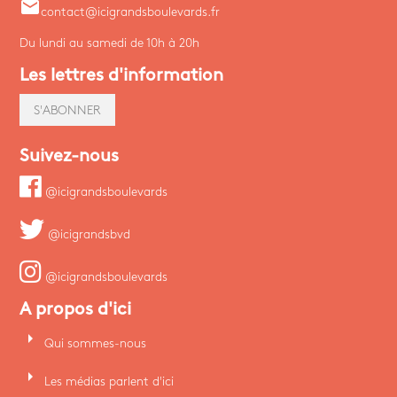
email
contact@icigrandsboulevards.fr
Du lundi au samedi de 10h à 20h
Les lettres d'information
S'ABONNER
Suivez-nous
@icigrandsboulevards
@icigrandsbvd
@icigrandsboulevards
A propos d'ici
arrow_right
Qui sommes-nous
arrow_right
Les médias parlent d'ici