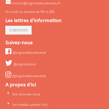
email
contact@icigrandsboulevards.fr
Du lundi au samedi de 10h à 20h
Les lettres d'information
S'ABONNER
Suivez-nous
@icigrandsboulevards
@icigrandsbvd
@icigrandsboulevards
A propos d'ici
arrow_right
Qui sommes-nous
arrow_right
Les médias parlent d'ici