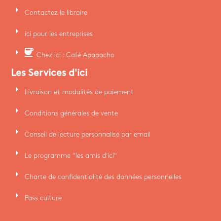
arrow_right
Contactez le libraire
arrow_right
ici pour les entreprises
arrow_right
coffee
Chez ici : Café Apapacho
Les Services d'ici
arrow_right
Livraison et modalités de paiement
arrow_right
Conditions générales de vente
arrow_right
Conseil de lecture personnalisé par email
arrow_right
Le programme "les amis d'ici"
arrow_right
Charte de confidentialité des données personnelles
arrow_right
Pass culture