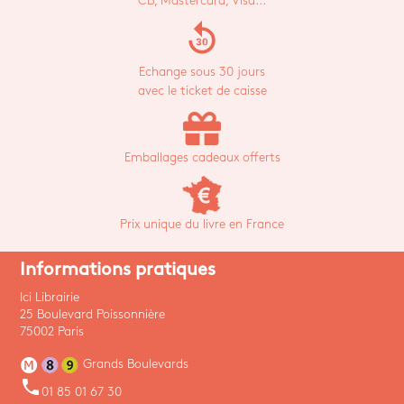
CB, Mastercard, Visa...
replay_30
Echange sous 30 jours
avec le ticket de caisse
Emballages cadeaux offerts
Prix unique du livre en France
Informations pratiques
Ici Librairie
25 Boulevard Poissonnière
75002 Paris
Grands Boulevards
phone
01 85 01 67 30