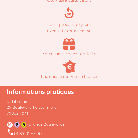
CB, Mastercard, Visa...
replay_30
Echange sous 30 jours
avec le ticket de caisse
Emballages cadeaux offerts
Prix unique du livre en France
Informations pratiques
Ici Librairie
25 Boulevard Poissonnière
75002 Paris
Grands Boulevards
phone
01 85 01 67 30