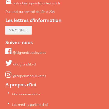
email
contact@icigrandsboulevards.fr
Du lundi au samedi de 10h à 20h
Les lettres d'information
S'ABONNER
Suivez-nous
@icigrandsboulevards
@icigrandsbvd
@icigrandsboulevards
A propos d'ici
arrow_right
Qui sommes-nous
arrow_right
Les médias parlent d'ici