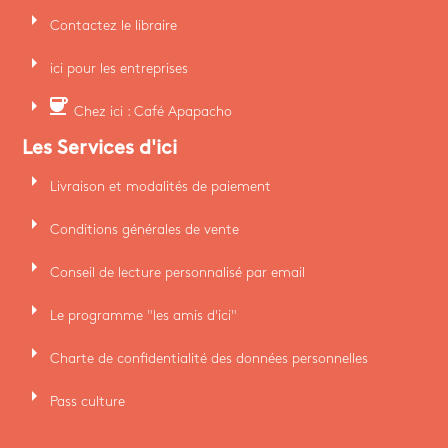
arrow_right
Contactez le libraire
arrow_right
ici pour les entreprises
arrow_right
coffee
Chez ici : Café Apapacho
Les Services d'ici
arrow_right
Livraison et modalités de paiement
arrow_right
Conditions générales de vente
arrow_right
Conseil de lecture personnalisé par email
arrow_right
Le programme "les amis d'ici"
arrow_right
Charte de confidentialité des données personnelles
arrow_right
Pass culture