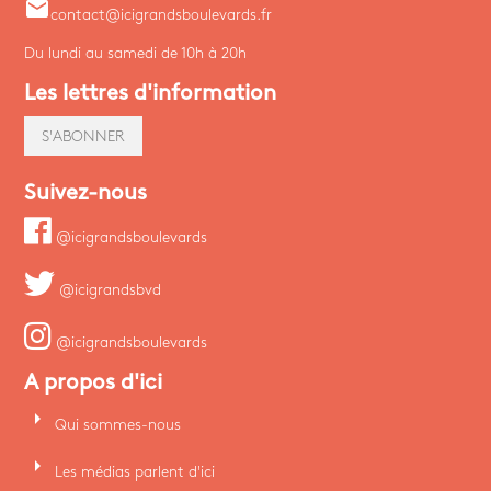
email
contact@icigrandsboulevards.fr
Du lundi au samedi de 10h à 20h
Les lettres d'information
S'ABONNER
Suivez-nous
@icigrandsboulevards
@icigrandsbvd
@icigrandsboulevards
A propos d'ici
arrow_right
Qui sommes-nous
arrow_right
Les médias parlent d'ici