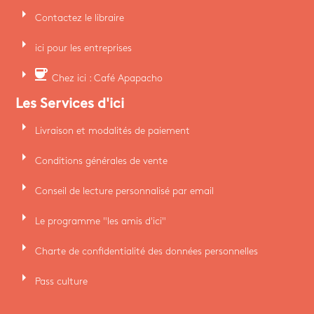
arrow_right
Contactez le libraire
arrow_right
ici pour les entreprises
arrow_right
coffee
Chez ici : Café Apapacho
Les Services d'ici
arrow_right
Livraison et modalités de paiement
arrow_right
Conditions générales de vente
arrow_right
Conseil de lecture personnalisé par email
arrow_right
Le programme "les amis d'ici"
arrow_right
Charte de confidentialité des données personnelles
arrow_right
Pass culture