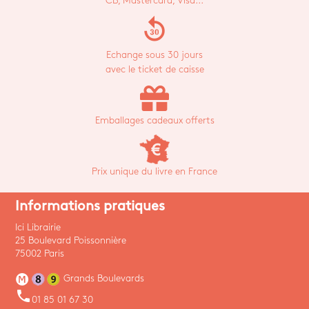
CB, Mastercard, Visa...
replay_30
Echange sous 30 jours
avec le ticket de caisse
Emballages cadeaux offerts
Prix unique du livre en France
Informations pratiques
Ici Librairie
25 Boulevard Poissonnière
75002 Paris
Grands Boulevards
phone
01 85 01 67 30