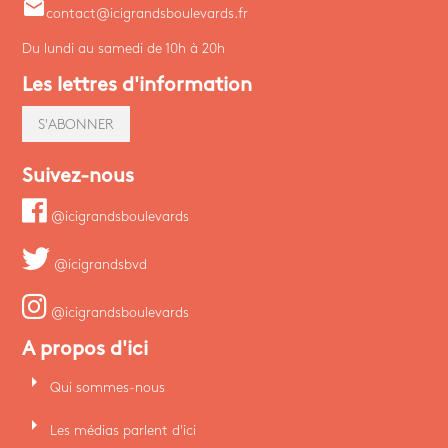
email
contact@icigrandsboulevards.fr
Du lundi au samedi de 10h à 20h
Les lettres d'information
S'ABONNER
Suivez-nous
@icigrandsboulevards
@icigrandsbvd
@icigrandsboulevards
A propos d'ici
arrow_right
Qui sommes-nous
arrow_right
Les médias parlent d'ici