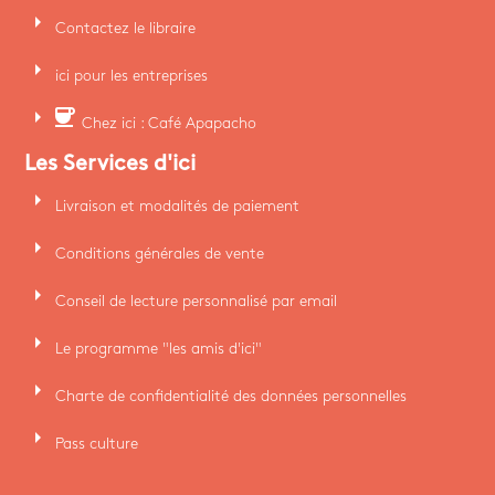
arrow_right
Contactez le libraire
arrow_right
ici pour les entreprises
arrow_right
coffee
Chez ici : Café Apapacho
Les Services d'ici
arrow_right
Livraison et modalités de paiement
arrow_right
Conditions générales de vente
arrow_right
Conseil de lecture personnalisé par email
arrow_right
Le programme "les amis d'ici"
arrow_right
Charte de confidentialité des données personnelles
arrow_right
Pass culture