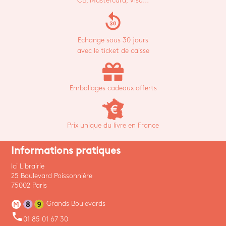
CB, Mastercard, Visa...
replay_30
Echange sous 30 jours
avec le ticket de caisse
Emballages cadeaux offerts
Prix unique du livre en France
Informations pratiques
Ici Librairie
25 Boulevard Poissonnière
75002 Paris
Grands Boulevards
phone
01 85 01 67 30