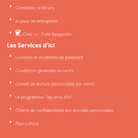
arrow_right
Contactez le libraire
arrow_right
ici pour les entreprises
arrow_right
coffee
Chez ici : Café Apapacho
Les Services d'ici
arrow_right
Livraison et modalités de paiement
arrow_right
Conditions générales de vente
arrow_right
Conseil de lecture personnalisé par email
arrow_right
Le programme "les amis d'ici"
arrow_right
Charte de confidentialité des données personnelles
arrow_right
Pass culture