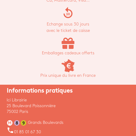
CB, Mastercard, Visa...
replay_30
Echange sous 30 jours
avec le ticket de caisse
Emballages cadeaux offerts
Prix unique du livre en France
Informations pratiques
Ici Librairie
25 Boulevard Poissonnière
75002 Paris
Grands Boulevards
phone
01 85 01 67 30