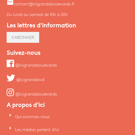
email
contact@icigrandsboulevards.fr
Du lundi au samedi de 10h à 20h
Les lettres d'information
S'ABONNER
Suivez-nous
@icigrandsboulevards
@icigrandsbvd
@icigrandsboulevards
A propos d'ici
arrow_right
Qui sommes-nous
arrow_right
Les médias parlent d'ici