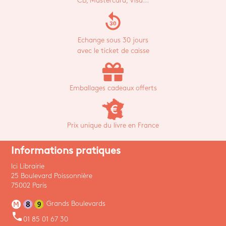
CB, Mastercard, Visa...
replay_30
Echange sous 30 jours
avec le ticket de caisse
Emballages cadeaux offerts
Prix unique du livre en France
Informations pratiques
Ici Librairie
25 Boulevard Poissonnière
75002 Paris
Grands Boulevards
phone
01 85 01 67 30