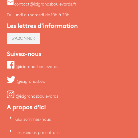
email
contact@icigrandsboulevards.fr
Du lundi au samedi de 10h à 20h
Les lettres d'information
S'ABONNER
Suivez-nous
@icigrandsboulevards
@icigrandsbvd
@icigrandsboulevards
A propos d'ici
arrow_right
Qui sommes-nous
arrow_right
Les médias parlent d'ici