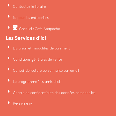
arrow_right
Contactez le libraire
arrow_right
ici pour les entreprises
arrow_right
coffee
Chez ici : Café Apapacho
Les Services d'ici
arrow_right
Livraison et modalités de paiement
arrow_right
Conditions générales de vente
arrow_right
Conseil de lecture personnalisé par email
arrow_right
Le programme "les amis d'ici"
arrow_right
Charte de confidentialité des données personnelles
arrow_right
Pass culture