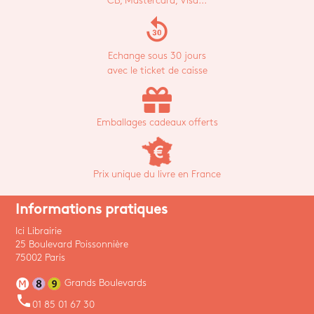
CB, Mastercard, Visa...
replay_30
Echange sous 30 jours
avec le ticket de caisse
Emballages cadeaux offerts
Prix unique du livre en France
Informations pratiques
Ici Librairie
25 Boulevard Poissonnière
75002 Paris
Grands Boulevards
phone
01 85 01 67 30