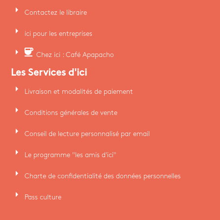
arrow_right
Contactez le libraire
arrow_right
ici pour les entreprises
arrow_right
coffee
Chez ici : Café Apapacho
Les Services d'ici
arrow_right
Livraison et modalités de paiement
arrow_right
Conditions générales de vente
arrow_right
Conseil de lecture personnalisé par email
arrow_right
Le programme "les amis d'ici"
arrow_right
Charte de confidentialité des données personnelles
arrow_right
Pass culture