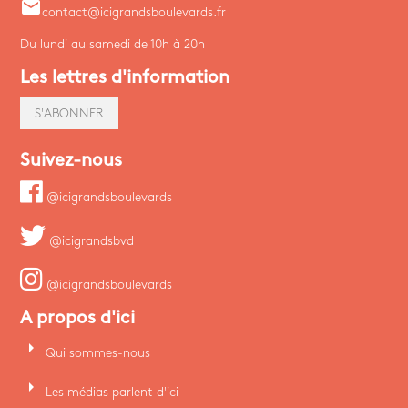
email
contact@icigrandsboulevards.fr
Du lundi au samedi de 10h à 20h
Les lettres d'information
S'ABONNER
Suivez-nous
@icigrandsboulevards
@icigrandsbvd
@icigrandsboulevards
A propos d'ici
arrow_right
Qui sommes-nous
arrow_right
Les médias parlent d'ici