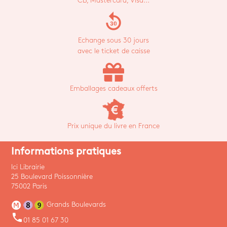
CB, Mastercard, Visa...
replay_30
Echange sous 30 jours
avec le ticket de caisse
Emballages cadeaux offerts
Prix unique du livre en France
Informations pratiques
Ici Librairie
25 Boulevard Poissonnière
75002 Paris
Grands Boulevards
phone
01 85 01 67 30