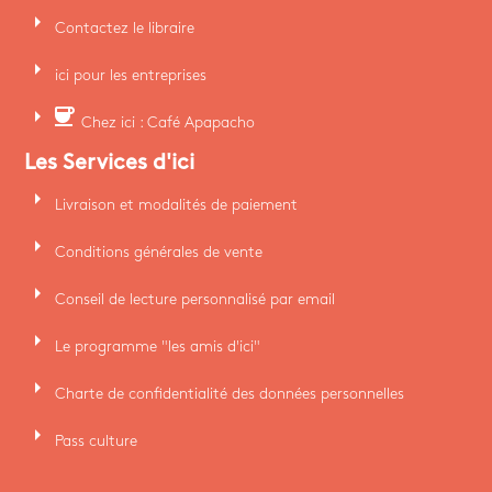
arrow_right
Contactez le libraire
arrow_right
ici pour les entreprises
arrow_right
coffee
Chez ici : Café Apapacho
Les Services d'ici
arrow_right
Livraison et modalités de paiement
arrow_right
Conditions générales de vente
arrow_right
Conseil de lecture personnalisé par email
arrow_right
Le programme "les amis d'ici"
arrow_right
Charte de confidentialité des données personnelles
arrow_right
Pass culture