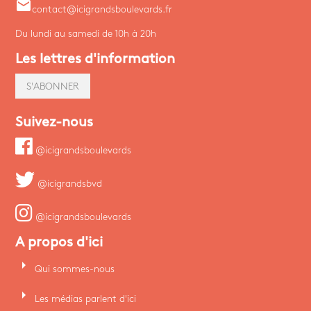
email
contact@icigrandsboulevards.fr
Du lundi au samedi de 10h à 20h
Les lettres d'information
S'ABONNER
Suivez-nous
@icigrandsboulevards
@icigrandsbvd
@icigrandsboulevards
A propos d'ici
arrow_right
Qui sommes-nous
arrow_right
Les médias parlent d'ici