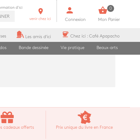
person
shopping_basket
formation d'ici
0
room
NNER
venir chez ici
Connexion
Mon Panier
coffee
ises
Chez ici : Café Apapacho
Les amis d'ici
ados
Bande dessinée
Vie pratique
Beaux-arts
s cadeaux offerts
Prix unique du livre en France