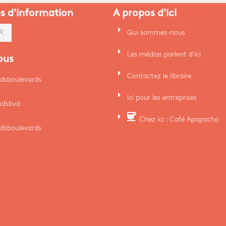
es d'information
A propos d'ici
arrow_right
Qui sommes-nous
R
arrow_right
Les médias parlent d'ici
ous
arrow_right
Contactez le libraire
dsboulevards
arrow_right
ici pour les entreprises
ndsbvd
arrow_right
coffee
Chez ici : Café Apapacho
dsboulevards