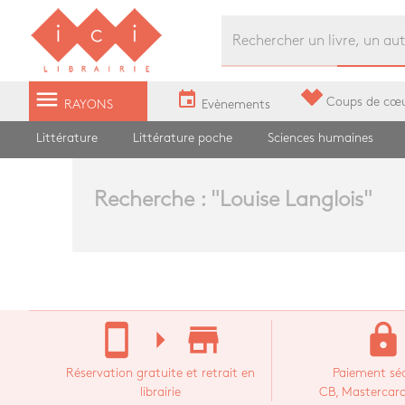
Librairie Ici Grands Boulevards
menu
event
Coups de cœ
RAYONS
Evènements
Littérature
Littérature poche
Sciences humaines
Recherche : "
Louise Langlois
"
stay_current_portrait
arrow_right
store_mall_directory
lock
Réservation gratuite et retrait en
Paiement séc
librairie
CB, Mastercard,