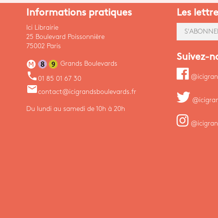
Informations pratiques
Les lettr
Ici Librairie
S'ABONNE
25 Boulevard Poissonnière
75002 Paris
Suivez-n
Grands Boulevards
phone
@icigran
01 85 01 67 30
email
contact@icigrandsboulevards.fr
@icigra
Du lundi au samedi de 10h à 20h
@icigran