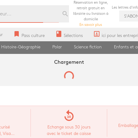
Réservation en ligne,
Les lettres d'in
retrait gratuit en
search
librairie ou livraison à
S'ABO
domicile
En savoir plus
bookmark
book
portrait
ur
Pass culture
Sélections
ici pour les entrepr
Histoire-Géographie
Polar
Science fiction
Enfants et 
Chargement
replay_30
Emballage
urisé
Echange sous 30 jours
 Visa...
avec le ticket de caisse