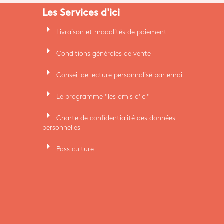
Les Services d'ici
arrow_right
Livraison et modalités de paiement
arrow_right
Conditions générales de vente
arrow_right
Conseil de lecture personnalisé par email
arrow_right
Le programme "les amis d'ici"
arrow_right
Charte de confidentialité des données
personnelles
arrow_right
Pass culture