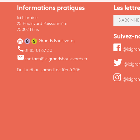
Informations pratiques
Les lettr
Ici Librairie
S'ABONNE
25 Boulevard Poissonnière
75002 Paris
Suivez-n
Grands Boulevards
phone
@icigran
01 85 01 67 30
email
contact@icigrandsboulevards.fr
@icigra
Du lundi au samedi de 10h à 20h
@icigran