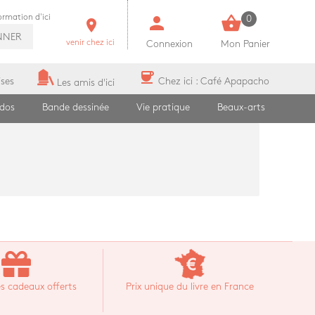
person
shopping_basket
formation d'ici
0
room
NNER
venir chez ici
Connexion
Mon Panier
coffee
ises
Chez ici : Café Apapacho
Les amis d'ici
ados
Bande dessinée
Vie pratique
Beaux-arts
s cadeaux offerts
Prix unique du livre en France