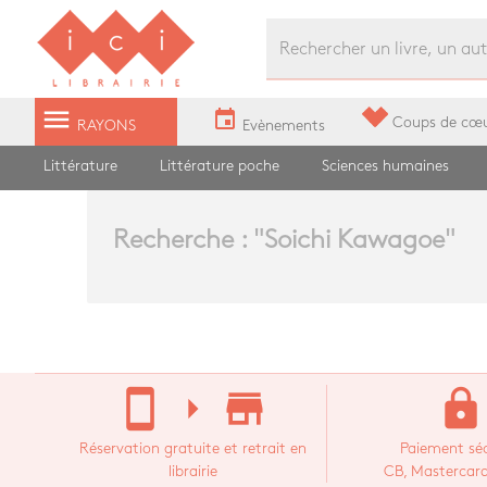
Librairie Ici Grands Boulevards
menu
event
Coups de cœ
RAYONS
Evènements
Littérature
Littérature poche
Sciences humaines
Recherche : "
Soichi Kawagoe
"
stay_current_portrait
arrow_right
store_mall_directory
lock
Réservation gratuite et retrait en
Paiement séc
librairie
CB, Mastercard,