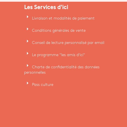
Les Services d'ici
arrow_right
Livraison et modalités de paiement
arrow_right
Conditions générales de vente
arrow_right
Conseil de lecture personnalisé par email
arrow_right
Le programme "les amis d'ici"
arrow_right
Charte de confidentialité des données
personnelles
arrow_right
Pass culture