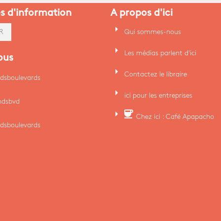
es d'information
A propos d'ici
arrow_right
Qui sommes-nous
R
arrow_right
Les médias parlent d'ici
ous
arrow_right
Contactez le libraire
dsboulevards
arrow_right
ici pour les entreprises
ndsbvd
arrow_right
coffee
Chez ici : Café Apapacho
dsboulevards