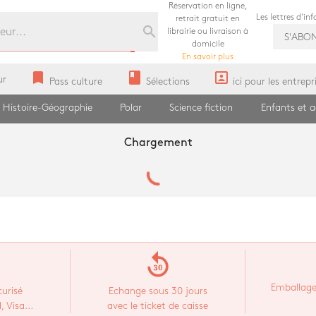
Réservation en ligne,
Les lettres d'in
retrait gratuit en
search
librairie ou livraison à
S'ABO
domicile
En savoir plus
bookmark
book
portrait
ur
Pass culture
Sélections
ici pour les entrepr
Histoire-Géographie
Polar
Science fiction
Enfants et 
Chargement
replay_30
Emballage
urisé
Echange sous 30 jours
 Visa...
avec le ticket de caisse