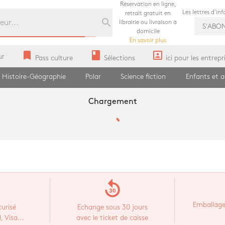
Réservation en ligne,
Les lettres d'in
retrait gratuit en
search
librairie ou livraison à
S'ABO
domicile
En savoir plus
bookmark
book
portrait
ur
Pass culture
Sélections
ici pour les entrepr
Histoire-Géographie
Polar
Science fiction
Enfants et 
Chargement
replay_30
Emballage
urisé
Echange sous 30 jours
 Visa...
avec le ticket de caisse