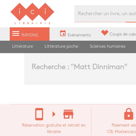
Librairie Ici Grands Boulevards
menu
event
Coups de cœ
RAYONS
Evènements
Littérature
Littérature poche
Sciences humaines
Recherche : "
Matt Dinniman
"
stay_current_portrait
arrow_right
store_mall_directory
lock
Réservation gratuite et retrait en
Paiement séc
librairie
CB, Mastercard,