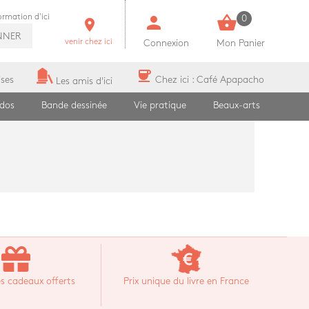
person
shopping_basket
formation d'ici
0
room
NNER
venir chez ici
Connexion
Mon Panier
coffee
ises
Chez ici : Café Apapacho
Les amis d'ici
ados
Bande dessinée
Vie pratique
Beaux-arts
s cadeaux offerts
Prix unique du livre en France