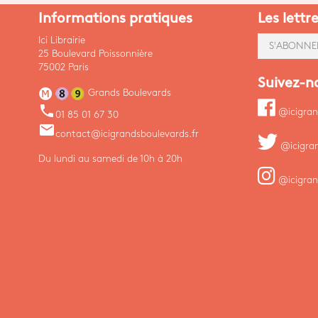
Informations pratiques
Les lettr
Ici Librairie
S'ABONNE
25 Boulevard Poissonnière
75002 Paris
Suivez-n
Grands Boulevards
phone
@icigran
01 85 01 67 30
email
contact@icigrandsboulevards.fr
@icigra
Du lundi au samedi de 10h à 20h
@icigran