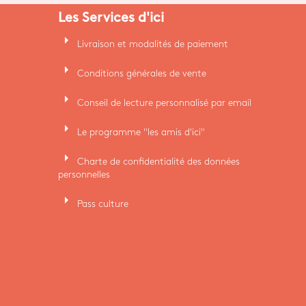
Les Services d'ici
arrow_right
Livraison et modalités de paiement
arrow_right
Conditions générales de vente
arrow_right
Conseil de lecture personnalisé par email
arrow_right
Le programme "les amis d'ici"
arrow_right
Charte de confidentialité des données
personnelles
arrow_right
Pass culture