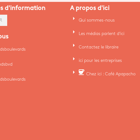
es d'information
A propos d'ici
arrow_right
Qui sommes-nous
R
arrow_right
Les médias parlent d'ici
ous
arrow_right
Contactez le libraire
dsboulevards
arrow_right
ici pour les entreprises
ndsbvd
arrow_right
coffee
Chez ici : Café Apapacho
dsboulevards