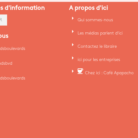
es d'information
A propos d'ici
arrow_right
Qui sommes-nous
R
arrow_right
Les médias parlent d'ici
ous
arrow_right
Contactez le libraire
dsboulevards
arrow_right
ici pour les entreprises
ndsbvd
arrow_right
coffee
Chez ici : Café Apapacho
dsboulevards