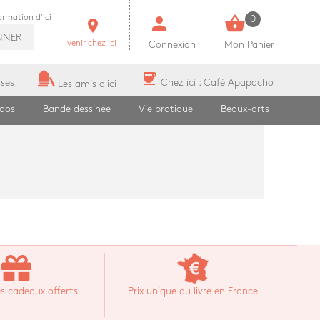
person
shopping_basket
formation d'ici
0
room
NNER
venir chez ici
Connexion
Mon Panier
coffee
ises
Chez ici : Café Apapacho
Les amis d'ici
ados
Bande dessinée
Vie pratique
Beaux-arts
s cadeaux offerts
Prix unique du livre en France