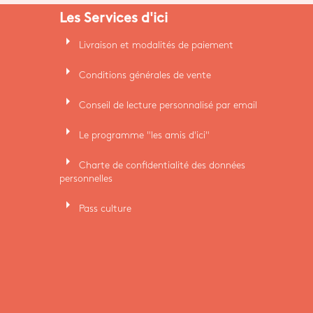
Les Services d'ici
arrow_right
Livraison et modalités de paiement
arrow_right
Conditions générales de vente
arrow_right
Conseil de lecture personnalisé par email
arrow_right
Le programme "les amis d'ici"
arrow_right
Charte de confidentialité des données
personnelles
arrow_right
Pass culture