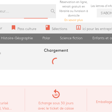
Réservation en ligne,
Les lettres d'in
retrait gratuit en
search
librairie ou livraison à
S'ABO
domicile
En savoir plus
bookmark
book
portrait
ur
Pass culture
Sélections
ici pour les entrepr
Histoire-Géographie
Polar
Science fiction
Enfants et 
Chargement
"
replay_30
Emballage
urisé
Echange sous 30 jours
 Visa...
avec le ticket de caisse