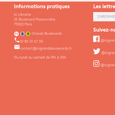
Informations pratiques
Les lettr
Ici Librairie
S'ABONNE
25 Boulevard Poissonnière
75002 Paris
Suivez-n
Grands Boulevards
phone
@icigran
01 85 01 67 30
email
contact@icigrandsboulevards.fr
@icigra
Du lundi au samedi de 10h à 20h
@icigran