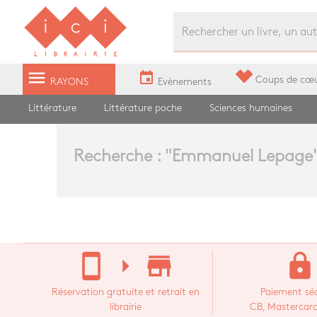
Librairie Ici Grands Boulevards
menu
event
Coups de cœ
RAYONS
Evènements
Littérature
Littérature poche
Sciences humaines
Recherche : "
Emmanuel Lepage
stay_current_portrait
arrow_right
store_mall_directory
lock
Réservation gratuite et retrait en
Paiement séc
librairie
CB, Mastercard,