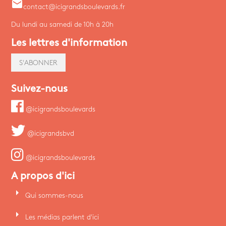
email
contact@icigrandsboulevards.fr
Du lundi au samedi de 10h à 20h
Les lettres d'information
S'ABONNER
Suivez-nous
@icigrandsboulevards
@icigrandsbvd
@icigrandsboulevards
A propos d'ici
arrow_right
Qui sommes-nous
arrow_right
Les médias parlent d'ici