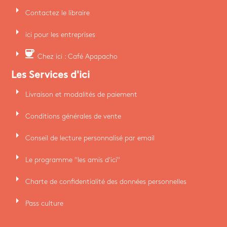
arrow_right
Contactez le libraire
arrow_right
ici pour les entreprises
arrow_right
coffee
Chez ici : Café Apapacho
Les Services d'ici
arrow_right
Livraison et modalités de paiement
arrow_right
Conditions générales de vente
arrow_right
Conseil de lecture personnalisé par email
arrow_right
Le programme "les amis d'ici"
arrow_right
Charte de confidentialité des données personnelles
arrow_right
Pass culture