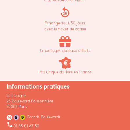
CB, Mastercard, Visa...
replay_30
Echange sous 30 jours
avec le ticket de caisse
Emballages cadeaux offerts
Prix unique du livre en France
Informations pratiques
Ici Librairie
25 Boulevard Poissonnière
75002 Paris
Grands Boulevards
phone
01 85 01 67 30