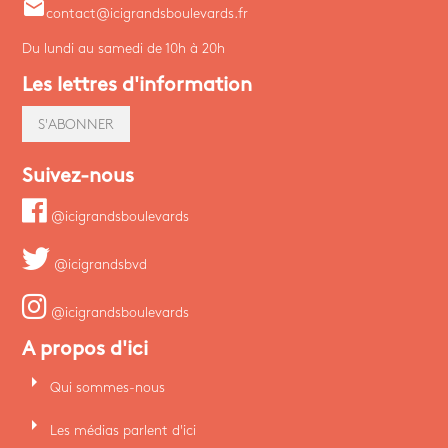
email
contact@icigrandsboulevards.fr
Du lundi au samedi de 10h à 20h
Les lettres d'information
S'ABONNER
Suivez-nous
@icigrandsboulevards
@icigrandsbvd
@icigrandsboulevards
A propos d'ici
arrow_right
Qui sommes-nous
arrow_right
Les médias parlent d'ici