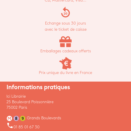
CB, Mastercard, Visa...
replay_30
Echange sous 30 jours
avec le ticket de caisse
Emballages cadeaux offerts
Prix unique du livre en France
Informations pratiques
Ici Librairie
25 Boulevard Poissonnière
75002 Paris
Grands Boulevards
phone
01 85 01 67 30