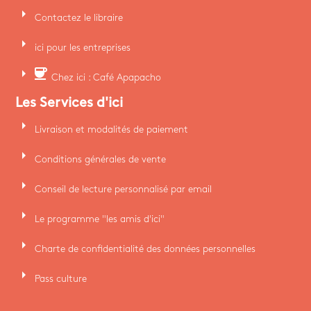
arrow_right
Contactez le libraire
arrow_right
ici pour les entreprises
arrow_right
coffee
Chez ici : Café Apapacho
Les Services d'ici
arrow_right
Livraison et modalités de paiement
arrow_right
Conditions générales de vente
arrow_right
Conseil de lecture personnalisé par email
arrow_right
Le programme "les amis d'ici"
arrow_right
Charte de confidentialité des données personnelles
arrow_right
Pass culture