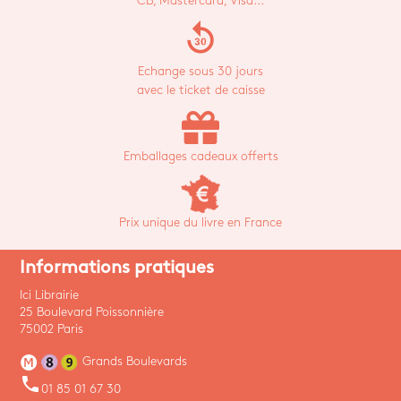
CB, Mastercard, Visa...
replay_30
Echange sous 30 jours
avec le ticket de caisse
Emballages cadeaux offerts
Prix unique du livre en France
Informations pratiques
Ici Librairie
25 Boulevard Poissonnière
75002 Paris
Grands Boulevards
phone
01 85 01 67 30