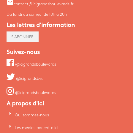
email
contact@icigrandsboulevards.fr
Du lundi au samedi de 10h à 20h
Les lettres d'information
S'ABONNER
Suivez-nous
@icigrandsboulevards
@icigrandsbvd
@icigrandsboulevards
A propos d'ici
arrow_right
Qui sommes-nous
arrow_right
Les médias parlent d'ici