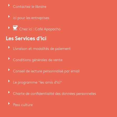
arrow_right
Contactez le libraire
arrow_right
ici pour les entreprises
arrow_right
coffee
Chez ici : Café Apapacho
Les Services d'ici
arrow_right
Livraison et modalités de paiement
arrow_right
Conditions générales de vente
arrow_right
Conseil de lecture personnalisé par email
arrow_right
Le programme "les amis d'ici"
arrow_right
Charte de confidentialité des données personnelles
arrow_right
Pass culture