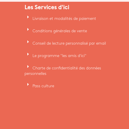
Les Services d'ici
arrow_right
Livraison et modalités de paiement
arrow_right
Conditions générales de vente
arrow_right
Conseil de lecture personnalisé par email
arrow_right
Le programme "les amis d'ici"
arrow_right
Charte de confidentialité des données
personnelles
arrow_right
Pass culture