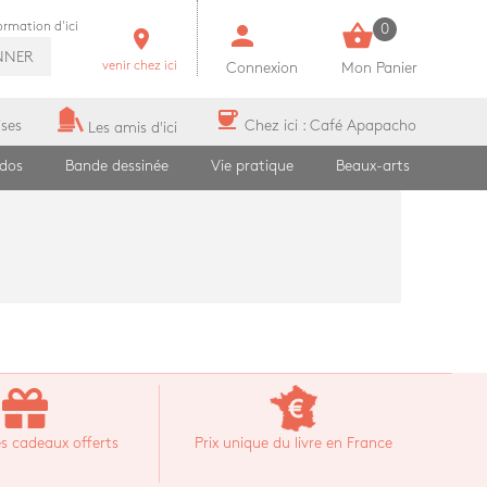
person
shopping_basket
formation d'ici
0
room
NNER
venir chez ici
Connexion
Mon Panier
coffee
ises
Chez ici : Café Apapacho
Les amis d'ici
ados
Bande dessinée
Vie pratique
Beaux-arts
s cadeaux offerts
Prix unique du livre en France