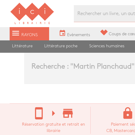
Librairie Ici Grands Boulevards
menu
event
Coups de cœ
RAYONS
Evènements
Littérature
Littérature poche
Sciences humaines
Recherche : "
Martin Planchaud
"
stay_current_portrait
arrow_right
store_mall_directory
lock
Réservation gratuite et retrait en
Paiement séc
librairie
CB, Mastercard,