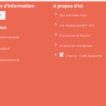
es d'information
A propos d'ici
arrow_right
Qui sommes-nous
R
arrow_right
Les médias parlent d'ici
ous
arrow_right
Contactez le libraire
dsboulevards
arrow_right
ici pour les entreprises
ndsbvd
arrow_right
coffee
Chez ici : Café Apapacho
dsboulevards