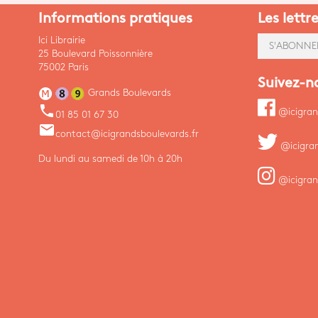
Informations pratiques
Les lettr
Ici Librairie
S'ABONNE
25 Boulevard Poissonnière
75002 Paris
Suivez-n
Grands Boulevards
phone
@icigran
01 85 01 67 30
email
contact@icigrandsboulevards.fr
@icigra
Du lundi au samedi de 10h à 20h
@icigran