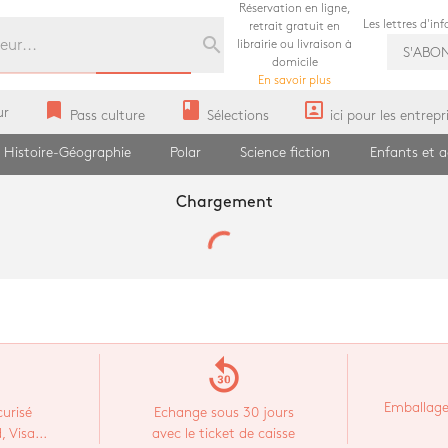
Réservation en ligne,
Les lettres d'in
retrait gratuit en
search
librairie ou livraison à
S'ABO
domicile
En savoir plus
bookmark
book
portrait
ur
Pass culture
Sélections
ici pour les entrepr
Histoire-Géographie
Polar
Science fiction
Enfants et 
Chargement
replay_30
Emballage
urisé
Echange sous 30 jours
 Visa...
avec le ticket de caisse