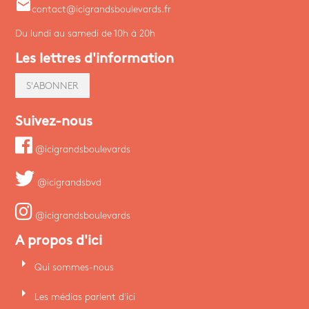
email
contact@icigrandsboulevards.fr
Du lundi au samedi de 10h à 20h
Les lettres d'information
S'ABONNER
Suivez-nous
@icigrandsboulevards
@icigrandsbvd
@icigrandsboulevards
A propos d'ici
arrow_right
Qui sommes-nous
arrow_right
Les médias parlent d'ici