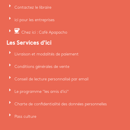
arrow_right
Contactez le libraire
arrow_right
ici pour les entreprises
arrow_right
coffee
Chez ici : Café Apapacho
Les Services d'ici
arrow_right
Livraison et modalités de paiement
arrow_right
Conditions générales de vente
arrow_right
Conseil de lecture personnalisé par email
arrow_right
Le programme "les amis d'ici"
arrow_right
Charte de confidentialité des données personnelles
arrow_right
Pass culture