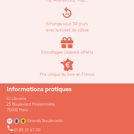
CB, Mastercard, Visa...
replay_30
Echange sous 30 jours
avec le ticket de caisse
Emballages cadeaux offerts
Prix unique du livre en France
Informations pratiques
Ici Librairie
25 Boulevard Poissonnière
75002 Paris
Grands Boulevards
phone
01 85 01 67 30