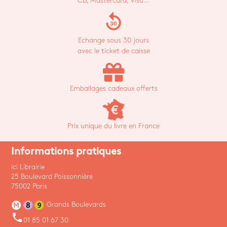
CB, Mastercard, Visa...
replay_30
Echange sous 30 jours
avec le ticket de caisse
Emballages cadeaux offerts
Prix unique du livre en France
Informations pratiques
Ici Librairie
25 Boulevard Poissonnière
75002 Paris
Grands Boulevards
phone
01 85 01 67 30