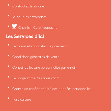
arrow_right
Contactez le libraire
arrow_right
ici pour les entreprises
arrow_right
coffee
Chez ici : Café Apapacho
Les Services d'ici
arrow_right
Livraison et modalités de paiement
arrow_right
Conditions générales de vente
arrow_right
Conseil de lecture personnalisé par email
arrow_right
Le programme "les amis d'ici"
arrow_right
Charte de confidentialité des données personnelles
arrow_right
Pass culture