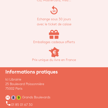
CB, Mastercard, Visa...
replay_30
Echange sous 30 jours
avec le ticket de caisse
Emballages cadeaux offerts
Prix unique du livre en France
Informations pratiques
Ici Librairie
25 Boulevard Poissonnière
75002 Paris
Grands Boulevards
phone
01 85 01 67 30