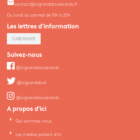
email
contact@icigrandsboulevards.fr
Du lundi au samedi de 10h à 20h
Les lettres d'information
S'ABONNER
Suivez-nous
@icigrandsboulevards
@icigrandsbvd
@icigrandsboulevards
A propos d'ici
arrow_right
Qui sommes-nous
arrow_right
Les médias parlent d'ici