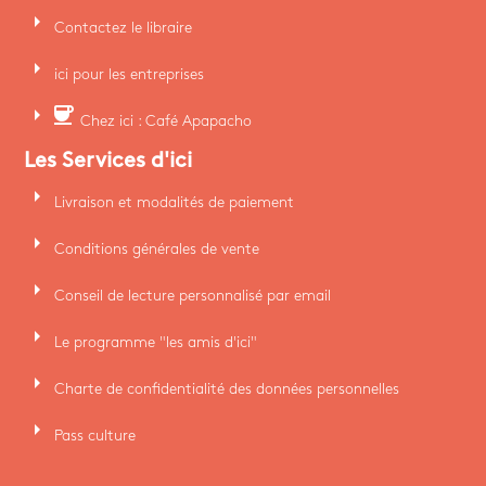
arrow_right
Contactez le libraire
arrow_right
ici pour les entreprises
arrow_right
coffee
Chez ici : Café Apapacho
Les Services d'ici
arrow_right
Livraison et modalités de paiement
arrow_right
Conditions générales de vente
arrow_right
Conseil de lecture personnalisé par email
arrow_right
Le programme "les amis d'ici"
arrow_right
Charte de confidentialité des données personnelles
arrow_right
Pass culture