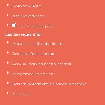
arrow_right
Contactez le libraire
arrow_right
ici pour les entreprises
arrow_right
coffee
Chez ici : Café Apapacho
Les Services d'ici
arrow_right
Livraison et modalités de paiement
arrow_right
Conditions générales de vente
arrow_right
Conseil de lecture personnalisé par email
arrow_right
Le programme "les amis d'ici"
arrow_right
Charte de confidentialité des données personnelles
arrow_right
Pass culture