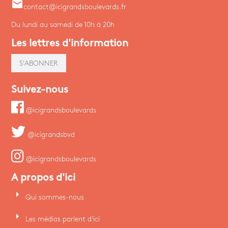
email
contact@icigrandsboulevards.fr
Du lundi au samedi de 10h à 20h
Les lettres d'information
S'ABONNER
Suivez-nous
@icigrandsboulevards
@icigrandsbvd
@icigrandsboulevards
A propos d'ici
arrow_right
Qui sommes-nous
arrow_right
Les médias parlent d'ici