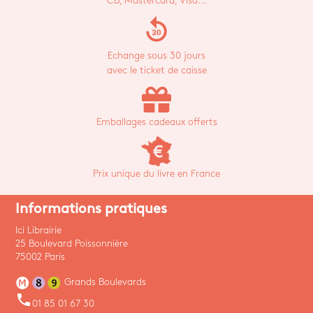
CB, Mastercard, Visa...
replay_30
Echange sous 30 jours
avec le ticket de caisse
Emballages cadeaux offerts
Prix unique du livre en France
Informations pratiques
Ici Librairie
25 Boulevard Poissonnière
75002 Paris
Grands Boulevards
phone
01 85 01 67 30