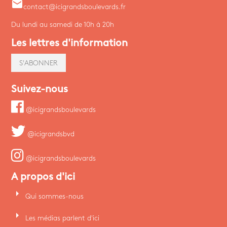
email
contact@icigrandsboulevards.fr
Du lundi au samedi de 10h à 20h
Les lettres d'information
S'ABONNER
Suivez-nous
@icigrandsboulevards
@icigrandsbvd
@icigrandsboulevards
A propos d'ici
arrow_right
Qui sommes-nous
arrow_right
Les médias parlent d'ici