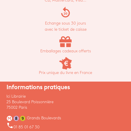
CB, Mastercard, Visa...
replay_30
Echange sous 30 jours
avec le ticket de caisse
Emballages cadeaux offerts
Prix unique du livre en France
Informations pratiques
Ici Librairie
25 Boulevard Poissonnière
75002 Paris
Grands Boulevards
phone
01 85 01 67 30