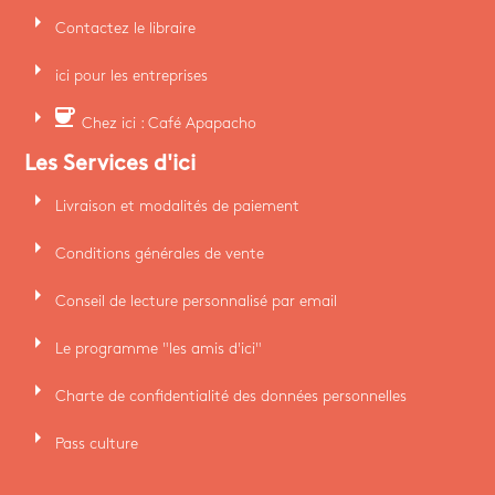
arrow_right
Contactez le libraire
arrow_right
ici pour les entreprises
arrow_right
coffee
Chez ici : Café Apapacho
Les Services d'ici
arrow_right
Livraison et modalités de paiement
arrow_right
Conditions générales de vente
arrow_right
Conseil de lecture personnalisé par email
arrow_right
Le programme "les amis d'ici"
arrow_right
Charte de confidentialité des données personnelles
arrow_right
Pass culture