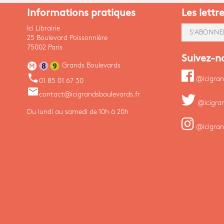
Informations pratiques
Les lettr
Ici Librairie
S'ABONNE
25 Boulevard Poissonnière
75002 Paris
Suivez-n
Grands Boulevards
phone
@icigran
01 85 01 67 30
email
contact@icigrandsboulevards.fr
@icigra
Du lundi au samedi de 10h à 20h
@icigran