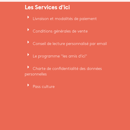
Les Services d'ici
arrow_right
Livraison et modalités de paiement
arrow_right
Conditions générales de vente
arrow_right
Conseil de lecture personnalisé par email
arrow_right
Le programme "les amis d'ici"
arrow_right
Charte de confidentialité des données
personnelles
arrow_right
Pass culture