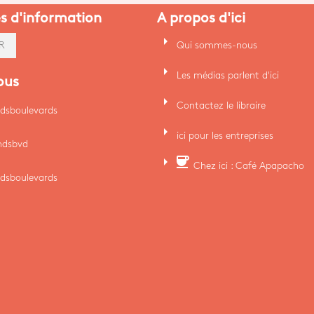
es d'information
A propos d'ici
arrow_right
Qui sommes-nous
R
arrow_right
Les médias parlent d'ici
ous
arrow_right
Contactez le libraire
dsboulevards
arrow_right
ici pour les entreprises
ndsbvd
arrow_right
coffee
Chez ici : Café Apapacho
dsboulevards