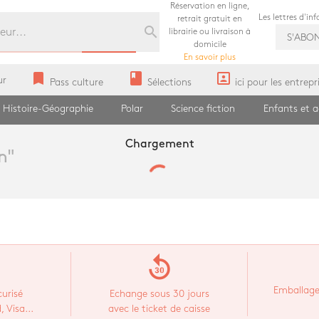
Réservation en ligne,
Les lettres d'in
retrait gratuit en
search
librairie ou livraison à
S'ABO
domicile
En savoir plus
bookmark
book
portrait
ur
Pass culture
Sélections
ici pour les entrepr
Histoire-Géographie
Polar
Science fiction
Enfants et 
Chargement
n
"
replay_30
Emballage
urisé
Echange sous 30 jours
 Visa...
avec le ticket de caisse