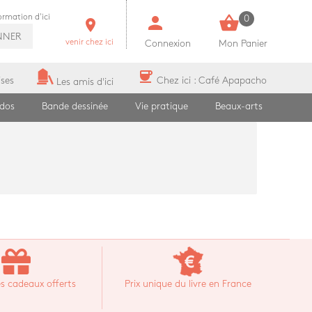
person
shopping_basket
formation d'ici
0
room
NNER
venir chez ici
Connexion
Mon Panier
coffee
ises
Chez ici : Café Apapacho
Les amis d'ici
ados
Bande dessinée
Vie pratique
Beaux-arts
s cadeaux offerts
Prix unique du livre en France