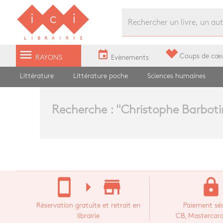
Librairie Ici Grands Boulevards
menu
event
Coups de cœ
RAYONS
Evènements
Littérature
Littérature poche
Sciences humaines
Recherche : "
Christophe Barboti
stay_current_portrait
arrow_right
store_mall_directory
lock
Réservation gratuite et retrait en
Paiement séc
librairie
CB, Mastercard,