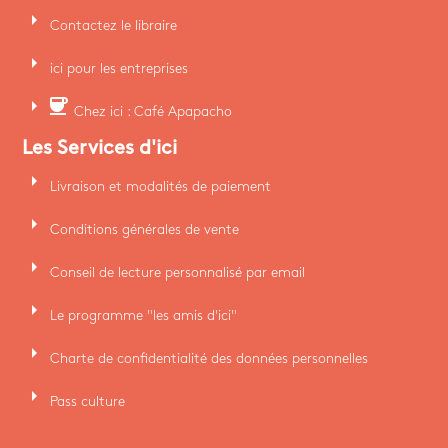
arrow_right
Contactez le libraire
arrow_right
ici pour les entreprises
arrow_right
coffee
Chez ici : Café Apapacho
Les Services d'ici
arrow_right
Livraison et modalités de paiement
arrow_right
Conditions générales de vente
arrow_right
Conseil de lecture personnalisé par email
arrow_right
Le programme "les amis d'ici"
arrow_right
Charte de confidentialité des données personnelles
arrow_right
Pass culture