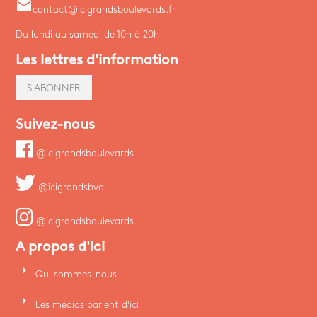
email
contact@icigrandsboulevards.fr
Du lundi au samedi de 10h à 20h
Les lettres d'information
S'ABONNER
Suivez-nous
@icigrandsboulevards
@icigrandsbvd
@icigrandsboulevards
A propos d'ici
arrow_right
Qui sommes-nous
arrow_right
Les médias parlent d'ici