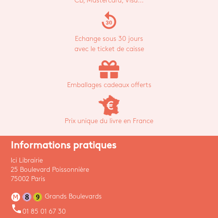
CB, Mastercard, Visa...
replay_30
Echange sous 30 jours
avec le ticket de caisse
Emballages cadeaux offerts
Prix unique du livre en France
Informations pratiques
Ici Librairie
25 Boulevard Poissonnière
75002 Paris
Grands Boulevards
phone
01 85 01 67 30