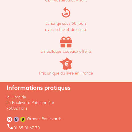
CB, Mastercard, Visa...
replay_30
Echange sous 30 jours
avec le ticket de caisse
Emballages cadeaux offerts
Prix unique du livre en France
Informations pratiques
Ici Librairie
25 Boulevard Poissonnière
75002 Paris
Grands Boulevards
phone
01 85 01 67 30