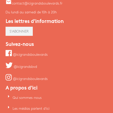
email
contact@icigrandsboulevards.fr
Du lundi au samedi de 10h à 20h
Les lettres d'information
S'ABONNER
Suivez-nous
@icigrandsboulevards
@icigrandsbvd
@icigrandsboulevards
A propos d'ici
arrow_right
Qui sommes-nous
arrow_right
Les médias parlent d'ici