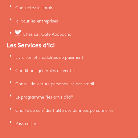
arrow_right
Contactez le libraire
arrow_right
ici pour les entreprises
arrow_right
coffee
Chez ici : Café Apapacho
Les Services d'ici
arrow_right
Livraison et modalités de paiement
arrow_right
Conditions générales de vente
arrow_right
Conseil de lecture personnalisé par email
arrow_right
Le programme "les amis d'ici"
arrow_right
Charte de confidentialité des données personnelles
arrow_right
Pass culture