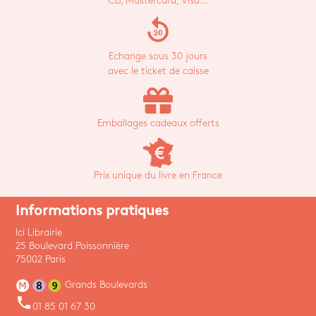
CB, Mastercard, Visa...
replay_30
Echange sous 30 jours
avec le ticket de caisse
Emballages cadeaux offerts
Prix unique du livre en France
Informations pratiques
Ici Librairie
25 Boulevard Poissonnière
75002 Paris
Grands Boulevards
phone
01 85 01 67 30