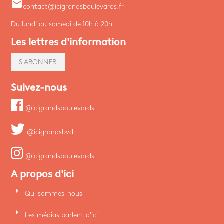
email
contact@icigrandsboulevards.fr
Du lundi au samedi de 10h à 20h
Les lettres d'information
S'ABONNER
Suivez-nous
@icigrandsboulevards
@icigrandsbvd
@icigrandsboulevards
A propos d'ici
arrow_right
Qui sommes-nous
arrow_right
Les médias parlent d'ici