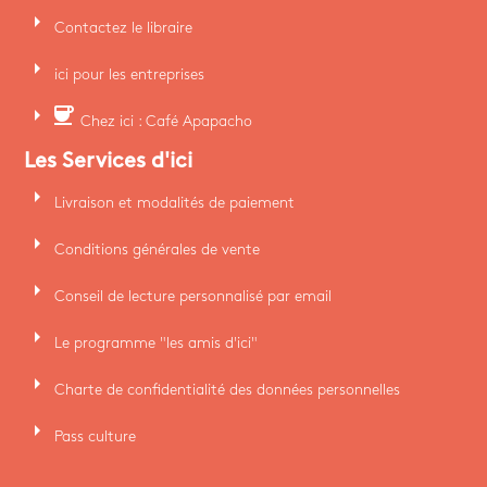
arrow_right
Contactez le libraire
arrow_right
ici pour les entreprises
arrow_right
coffee
Chez ici : Café Apapacho
Les Services d'ici
arrow_right
Livraison et modalités de paiement
arrow_right
Conditions générales de vente
arrow_right
Conseil de lecture personnalisé par email
arrow_right
Le programme "les amis d'ici"
arrow_right
Charte de confidentialité des données personnelles
arrow_right
Pass culture