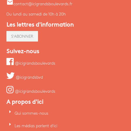
email
contact@icigrandsboulevards.fr
Du lundi au samedi de 10h à 20h
Les lettres d'information
S'ABONNER
Suivez-nous
@icigrandsboulevards
@icigrandsbvd
@icigrandsboulevards
A propos d'ici
arrow_right
Qui sommes-nous
arrow_right
Les médias parlent d'ici