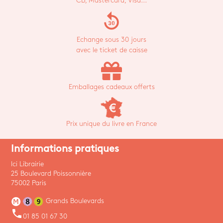
CB, Mastercard, Visa...
replay_30
Echange sous 30 jours
avec le ticket de caisse
Emballages cadeaux offerts
Prix unique du livre en France
Informations pratiques
Ici Librairie
25 Boulevard Poissonnière
75002 Paris
Grands Boulevards
phone
01 85 01 67 30