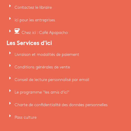
arrow_right
Contactez le libraire
arrow_right
ici pour les entreprises
arrow_right
coffee
Chez ici : Café Apapacho
Les Services d'ici
arrow_right
Livraison et modalités de paiement
arrow_right
Conditions générales de vente
arrow_right
Conseil de lecture personnalisé par email
arrow_right
Le programme "les amis d'ici"
arrow_right
Charte de confidentialité des données personnelles
arrow_right
Pass culture