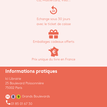
CB, Mastercard, Visa...
replay_30
Echange sous 30 jours
avec le ticket de caisse
Emballages cadeaux offerts
Prix unique du livre en France
Informations pratiques
Ici Librairie
25 Boulevard Poissonnière
75002 Paris
Grands Boulevards
phone
01 85 01 67 30