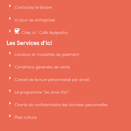
arrow_right
Contactez le libraire
arrow_right
ici pour les entreprises
arrow_right
coffee
Chez ici : Café Apapacho
Les Services d'ici
arrow_right
Livraison et modalités de paiement
arrow_right
Conditions générales de vente
arrow_right
Conseil de lecture personnalisé par email
arrow_right
Le programme "les amis d'ici"
arrow_right
Charte de confidentialité des données personnelles
arrow_right
Pass culture