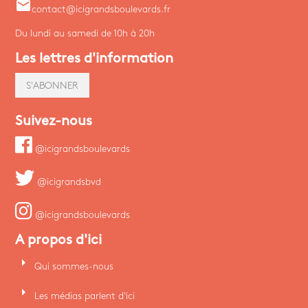
email
contact@icigrandsboulevards.fr
Du lundi au samedi de 10h à 20h
Les lettres d'information
S'ABONNER
Suivez-nous
@icigrandsboulevards
@icigrandsbvd
@icigrandsboulevards
A propos d'ici
arrow_right
Qui sommes-nous
arrow_right
Les médias parlent d'ici