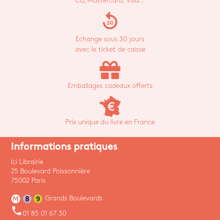
CB, Mastercard, Visa...
replay_30
Echange sous 30 jours
avec le ticket de caisse
Emballages cadeaux offerts
Prix unique du livre en France
Informations pratiques
Ici Librairie
25 Boulevard Poissonnière
75002 Paris
Grands Boulevards
phone
01 85 01 67 30