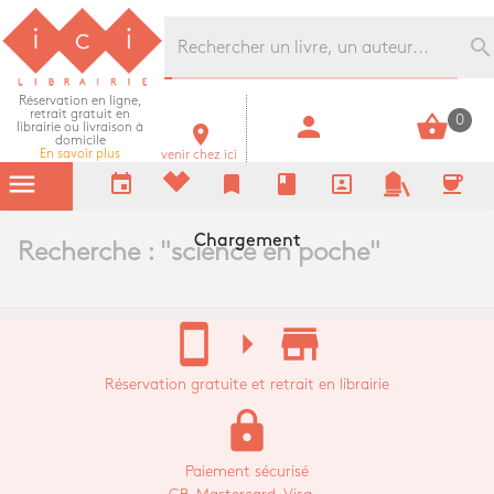
Librairie Ici Grands Boulevards
search
Réservation en ligne,
retrait gratuit en
person
shopping_basket
0
librairie ou livraison à
room
domicile
En savoir plus
venir chez ici
menu
event
bookmark
book
portrait
coffee
Chargement
Recherche : "
science en poche
"
stay_current_portrait
arrow_right
store_mall_directory
Réservation gratuite et retrait en librairie
lock
Paiement sécurisé