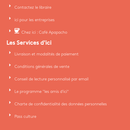
arrow_right
Contactez le libraire
arrow_right
ici pour les entreprises
arrow_right
coffee
Chez ici : Café Apapacho
Les Services d'ici
arrow_right
Livraison et modalités de paiement
arrow_right
Conditions générales de vente
arrow_right
Conseil de lecture personnalisé par email
arrow_right
Le programme "les amis d'ici"
arrow_right
Charte de confidentialité des données personnelles
arrow_right
Pass culture